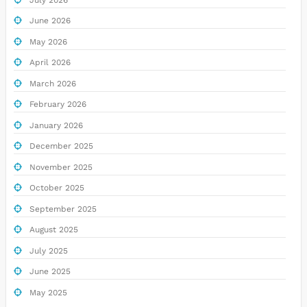
June 2026
May 2026
April 2026
March 2026
February 2026
January 2026
December 2025
November 2025
October 2025
September 2025
August 2025
July 2025
June 2025
May 2025