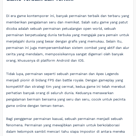
Di era game kontemporer ini, banyak permainan terbaik dan terbaru yang
memberikan pengalaman seru dan memikat. Salah satu game yang patut
dicoba adalah sebuah permainan petualangan open world, sebuah
permainan berpetualang dunia terbuka yang mengajak para pemain untuk
menjelajahi dunia yang besar dengan grafis yang memukau. Selain itu,
permainan ini juga mempersembahkan sistem combat yang aktif dan alur
cerita yang mendalam, memposisikannya sangat digemari oleh banyak
orang, khususnya di platform Android dan iOS.
Tidak lupa, permainan seperti sebuah permainan dan Apex Legends
menjadi pionir di bidang FPS dan battle royale. Dengan gameplay yang
kompetitif dan strategi tim yang cermat, kedua game ini telah merebut
perhatian banyak orang di seluruh dunia. Keduanya menawarkan
pengalaman bermain bersama yang seru dan seru, cocok untuk pecinta
game online dengan teman-teman.
Bagi penggemar permainan kasual, sebuah permainan menjadi sebuah
fenomena. Permainan yang mewajibkan pemain untuk berkolaborasi
dalam kelompok sambil mencari tahu siapa impostor di antara mereka