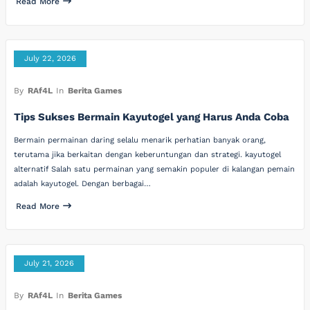
Read More
July 22, 2026
By
RAf4L
In
Berita Games
Tips Sukses Bermain Kayutogel yang Harus Anda Coba
Bermain permainan daring selalu menarik perhatian banyak orang,
terutama jika berkaitan dengan keberuntungan dan strategi. kayutogel
alternatif Salah satu permainan yang semakin populer di kalangan pemain
adalah kayutogel. Dengan berbagai…
Read More
July 21, 2026
By
RAf4L
In
Berita Games