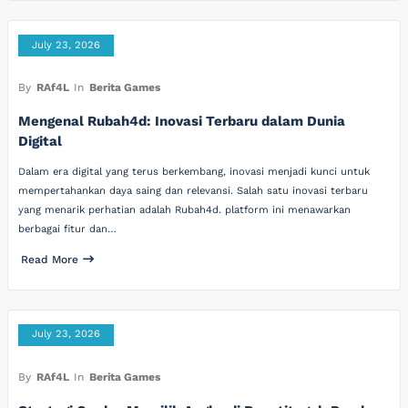
July 23, 2026
By
RAf4L
In
Berita Games
Mengenal Rubah4d: Inovasi Terbaru dalam Dunia
Digital
Dalam era digital yang terus berkembang, inovasi menjadi kunci untuk
mempertahankan daya saing dan relevansi. Salah satu inovasi terbaru
yang menarik perhatian adalah Rubah4d. platform ini menawarkan
berbagai fitur dan…
Read More
July 23, 2026
By
RAf4L
In
Berita Games