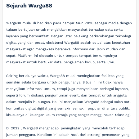
Sejarah Warga88
Warga88 mulai di hadirkan pada hampir taun 2020 sebagai media dengan
tujuan bertujuan untuk mengaitkan masyarakat terhadap data serta
layanan yang bermanfaat. Dengan latar belakang perkembangan teknologi
digital yang kian pesat, eksistensi Warga88 adalah solusi atas kebutuhan
masyarakat agar mengakses beraneka informasi dari lebih mudah dan
cepat. Platform ini didesain untuk tempat tempat berkumpulnya
masyarakat untuk bertukar data, pengalaman hidup, serta ilmu.
Seiring berlalunya waktu, Warga88 mulai meningkatkan fasilitas yang
semakin selalu berguna untuk penggunanya. Situs ini ini tidak hanya
menyajikan informasi umum, tetapi juga menyediakan berbagai layanan,
seperti forum diskusi, pengumuman event, dan tempat untuk anggota
dalam menjalin hubungan. Hal ini menjadikan Warga88 sebagai salah satu
komunitas digital digital yang semakin semakin populer di antara publik,
khususnya di kalangan kaum remaja yang sangat menggunakan teknologi.
Di 2022 , Warga88 menghadapi peningkatan yang mencolok terhadap
jumlah pengguna. Kenaikan ini adalah hasil dari strategi pemasaran yang