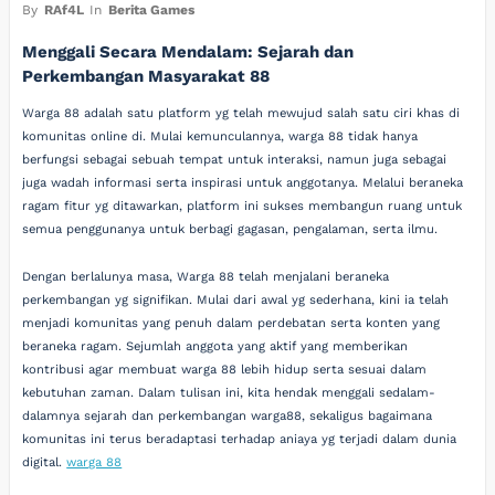
By
RAf4L
In
Berita Games
Menggali Secara Mendalam: Sejarah dan
Perkembangan Masyarakat 88
Warga 88 adalah satu platform yg telah mewujud salah satu ciri khas di
komunitas online di. Mulai kemunculannya, warga 88 tidak hanya
berfungsi sebagai sebuah tempat untuk interaksi, namun juga sebagai
juga wadah informasi serta inspirasi untuk anggotanya. Melalui beraneka
ragam fitur yg ditawarkan, platform ini sukses membangun ruang untuk
semua penggunanya untuk berbagi gagasan, pengalaman, serta ilmu.
Dengan berlalunya masa, Warga 88 telah menjalani beraneka
perkembangan yg signifikan. Mulai dari awal yg sederhana, kini ia telah
menjadi komunitas yang penuh dalam perdebatan serta konten yang
beraneka ragam. Sejumlah anggota yang aktif yang memberikan
kontribusi agar membuat warga 88 lebih hidup serta sesuai dalam
kebutuhan zaman. Dalam tulisan ini, kita hendak menggali sedalam-
dalamnya sejarah dan perkembangan warga88, sekaligus bagaimana
komunitas ini terus beradaptasi terhadap aniaya yg terjadi dalam dunia
digital.
warga 88