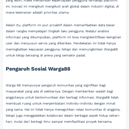
yang lebih, maka menambah kepercayaan pengguna terhadap platform
ini. Inovasi ini mengikuti mengikuti arah global dalam industri digital, di
mana keamanan adalah prioritas utama.
Selain itu, platform ini pun proaktif dalam memanfaatkan data besar
dalam rangka mempelajari tingkah laku pengguna. Melalui analisis
informasi yang dikumpulkan, platform ini bisa mengidentifikasi keinginan
user dan menyusun servis yang diberikan. Pendekatan ini tidak hanya
meningkatkan kepuasan pengguna, tetapi dan memungkinkan Warga88
untuk tetap bersaing di arena yang semakin padat.
Pengaruh Sosial Warga88
Warga 88 mempunyai pengaruh komunitas yang signifikan bagi
masyarakat yang ada di sekitarnya. Dengan memberikan wadah bagi
anggotanya untuk berkomunikasi dan berbagi informasi, Warga88 telah
membuat ruang untuk menjembatani individu-individu dengan minat
yang sama. Hal ini tidak hanya meneguhkan relasi komunitas di anggota,
tetapi juga menggalakkan kolaborasi dalam berbagai aspek hidup sehari-
hari, mulai dari berbagi ilmu sampai memfasilitasi proyek bersama.