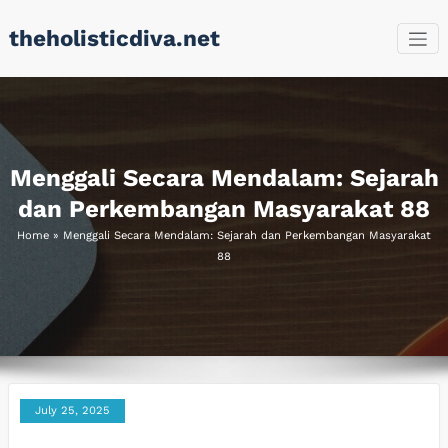
Skip
theholisticdiva.net
to
content
Menggali Secara Mendalam: Sejarah
dan Perkembangan Masyarakat 88
Home
»
Menggali Secara Mendalam: Sejarah dan Perkembangan Masyarakat
88
July 25, 2025