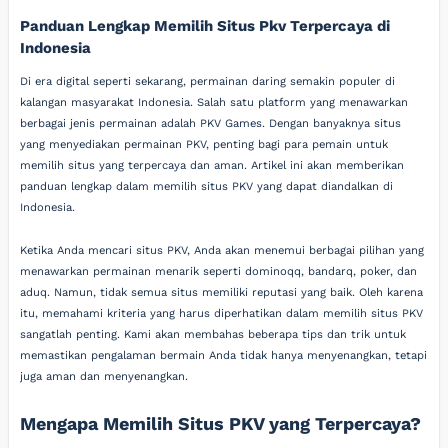
Panduan Lengkap Memilih Situs Pkv Terpercaya di
Indonesia
Di era digital seperti sekarang, permainan daring semakin populer di
kalangan masyarakat Indonesia. Salah satu platform yang menawarkan
berbagai jenis permainan adalah PKV Games. Dengan banyaknya situs
yang menyediakan permainan PKV, penting bagi para pemain untuk
memilih situs yang terpercaya dan aman. Artikel ini akan memberikan
panduan lengkap dalam memilih situs PKV yang dapat diandalkan di
Indonesia.
Ketika Anda mencari situs PKV, Anda akan menemui berbagai pilihan yang
menawarkan permainan menarik seperti dominoqq, bandarq, poker, dan
aduq. Namun, tidak semua situs memiliki reputasi yang baik. Oleh karena
itu, memahami kriteria yang harus diperhatikan dalam memilih situs PKV
sangatlah penting. Kami akan membahas beberapa tips dan trik untuk
memastikan pengalaman bermain Anda tidak hanya menyenangkan, tetapi
juga aman dan menyenangkan.
Mengapa Memilih Situs PKV yang Terpercaya?