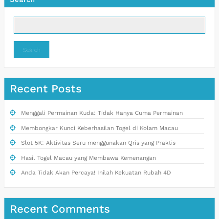
Search
Recent Posts
Menggali Permainan Kuda: Tidak Hanya Cuma Permainan
Membongkar Kunci Keberhasilan Togel di Kolam Macau
Slot 5K: Aktivitas Seru menggunakan Qris yang Praktis
Hasil Togel Macau yang Membawa Kemenangan
Anda Tidak Akan Percaya! Inilah Kekuatan Rubah 4D
Recent Comments