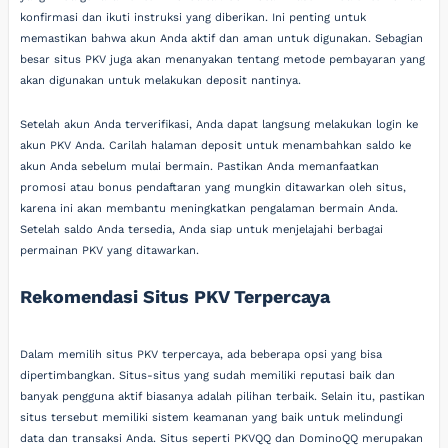
konfirmasi dan ikuti instruksi yang diberikan. Ini penting untuk
memastikan bahwa akun Anda aktif dan aman untuk digunakan. Sebagian
besar situs PKV juga akan menanyakan tentang metode pembayaran yang
akan digunakan untuk melakukan deposit nantinya.
Setelah akun Anda terverifikasi, Anda dapat langsung melakukan login ke
akun PKV Anda. Carilah halaman deposit untuk menambahkan saldo ke
akun Anda sebelum mulai bermain. Pastikan Anda memanfaatkan
promosi atau bonus pendaftaran yang mungkin ditawarkan oleh situs,
karena ini akan membantu meningkatkan pengalaman bermain Anda.
Setelah saldo Anda tersedia, Anda siap untuk menjelajahi berbagai
permainan PKV yang ditawarkan.
Rekomendasi Situs PKV Terpercaya
Dalam memilih situs PKV terpercaya, ada beberapa opsi yang bisa
dipertimbangkan. Situs-situs yang sudah memiliki reputasi baik dan
banyak pengguna aktif biasanya adalah pilihan terbaik. Selain itu, pastikan
situs tersebut memiliki sistem keamanan yang baik untuk melindungi
data dan transaksi Anda. Situs seperti PKVQQ dan DominoQQ merupakan