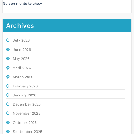
No comments to show.
Archives
July 2026
June 2026
May 2026
April 2026
March 2026
February 2026
January 2026
December 2025
November 2025
October 2025
September 2025