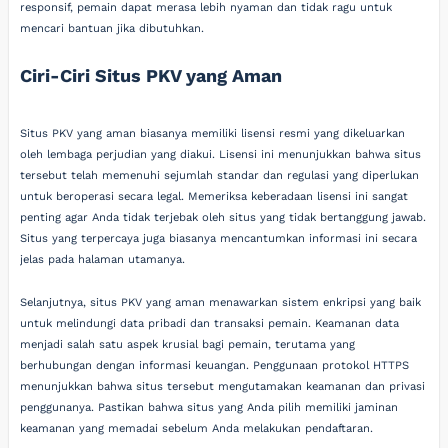
responsif, pemain dapat merasa lebih nyaman dan tidak ragu untuk
mencari bantuan jika dibutuhkan.
Ciri-Ciri Situs PKV yang Aman
Situs PKV yang aman biasanya memiliki lisensi resmi yang dikeluarkan
oleh lembaga perjudian yang diakui. Lisensi ini menunjukkan bahwa situs
tersebut telah memenuhi sejumlah standar dan regulasi yang diperlukan
untuk beroperasi secara legal. Memeriksa keberadaan lisensi ini sangat
penting agar Anda tidak terjebak oleh situs yang tidak bertanggung jawab.
Situs yang terpercaya juga biasanya mencantumkan informasi ini secara
jelas pada halaman utamanya.
Selanjutnya, situs PKV yang aman menawarkan sistem enkripsi yang baik
untuk melindungi data pribadi dan transaksi pemain. Keamanan data
menjadi salah satu aspek krusial bagi pemain, terutama yang
berhubungan dengan informasi keuangan. Penggunaan protokol HTTPS
menunjukkan bahwa situs tersebut mengutamakan keamanan dan privasi
penggunanya. Pastikan bahwa situs yang Anda pilih memiliki jaminan
keamanan yang memadai sebelum Anda melakukan pendaftaran.