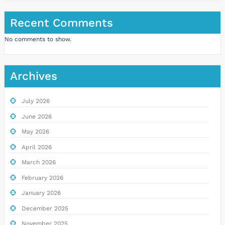
Recent Comments
No comments to show.
Archives
July 2026
June 2026
May 2026
April 2026
March 2026
February 2026
January 2026
December 2025
November 2025