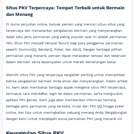
Situs PKV Terpercaya: Tempat Terbaik untuk Bermain
dan Menang
Di dunia perjudian online, banyak pemain yang mencari situs-situs yang
terpercaya dan menawarkan pengalaman bermain yang menyenangkan.
Salah satu jenis permainan yang paling populer saat ini adalah permainan
PKV. Situs PKV menjadi tempat favorit bagi para penggemar permainan
seperti DominoQQ, BandarQ, Poker, dan AduQ. Dengan berbagai pilihan
permainan yang menarik, pemain dapat merasakan sensasi dan keseruan
dalam bermain serta kesempatan untuk meraih kemenangan besar.
Memilih situs PKV yang terpercaya sangatlah penting untuk memastikan
bahwa pengalaman bermain Anda aman dan menyenangkan. Dalam artikel
ini, kami akan membahas berbagai aspek mengenai situs PKV terpercaya,
termasuk cara mendaftar, login ke dalam permainan, serta mengunduh
aplikasi PKV games. Kami juga akan memberikan informasi tentang
berbagai jenis permainan yang tersedia, mulai dari PKV QQ hingga poker
online, dan tips untuk meningkatkan peluang menang Anda. Bergabunglah
dengan kami untuk menjelajahi dunia permainan PKV yang menarik ini!
Keunggulan Situs PKV