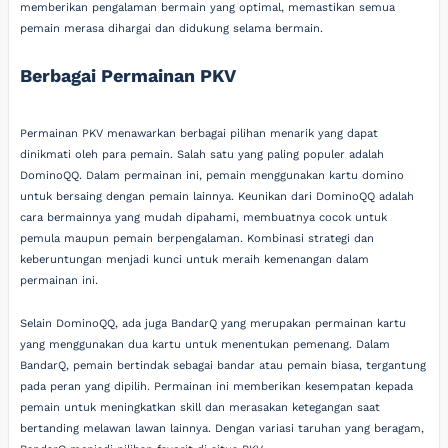
memberikan pengalaman bermain yang optimal, memastikan semua
pemain merasa dihargai dan didukung selama bermain.
Berbagai Permainan PKV
Permainan PKV menawarkan berbagai pilihan menarik yang dapat
dinikmati oleh para pemain. Salah satu yang paling populer adalah
DominoQQ. Dalam permainan ini, pemain menggunakan kartu domino
untuk bersaing dengan pemain lainnya. Keunikan dari DominoQQ adalah
cara bermainnya yang mudah dipahami, membuatnya cocok untuk
pemula maupun pemain berpengalaman. Kombinasi strategi dan
keberuntungan menjadi kunci untuk meraih kemenangan dalam
permainan ini.
Selain DominoQQ, ada juga BandarQ yang merupakan permainan kartu
yang menggunakan dua kartu untuk menentukan pemenang. Dalam
BandarQ, pemain bertindak sebagai bandar atau pemain biasa, tergantung
pada peran yang dipilih. Permainan ini memberikan kesempatan kepada
pemain untuk meningkatkan skill dan merasakan ketegangan saat
bertanding melawan lawan lainnya. Dengan variasi taruhan yang beragam,