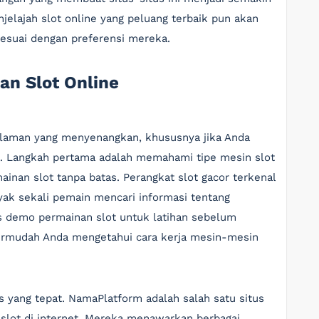
njelajah slot online yang peluang terbaik pun akan
sesuai dengan preferensi mereka.
an Slot Online
galaman yang menyenangkan, khususnya jika Anda
 Langkah pertama adalah memahami tipe mesin slot
ainan slot tanpa batas. Perangkat slot gacor terkenal
anyak sekali pemain mencari informasi tentang
us demo permainan slot untuk latihan sebelum
ermudah Anda mengetahui cara kerja mesin-mesin
s yang tepat. NamaPlatform adalah salah satu situs
slot di internet. Mereka menawarkan berbagai