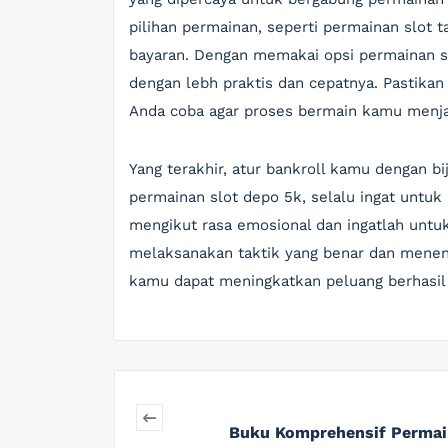
pilihan permainan, seperti permainan slot t
bayaran. Dengan memakai opsi permainan sl
dengan lebh praktis dan cepatnya. Pastika
Anda coba agar proses bermain kamu menjad
Yang terakhir, atur bankroll kamu dengan b
permainan slot depo 5k, selalu ingat untuk
mengikut rasa emosional dan ingatlah untu
melaksanakan taktik yang benar dan menent
kamu dapat meningkatkan peluang berhasil 
Buku Komprehensif Permain