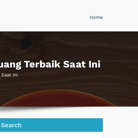
Home
luang Terbaik Saat Ini
 Saat Ini
Search