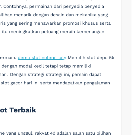
 Contohnya, permainan dari penyedia penyedia
pilihan menarik dengan desain dan mekanika yang
qris yang sering menawarkan promosi khusus serta
 itu meningkatkan peluang meraih kemenangan
 bermain.
demo slot nolimit city
Memilih slot depo 5k
engan modal kecil tetapi tetap memiliki
 . Dengan strategi strategi ini, pemain dapat
lot gacor hari ini serta mendapatkan pengalaman
ot Terbaik
e yang unggul, rakyat 4d adalah salah satu pilihan