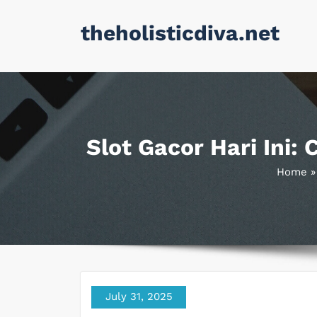
Skip
theholisticdiva.net
to
content
Slot Gacor Hari Ini: 
Home
July 31, 2025