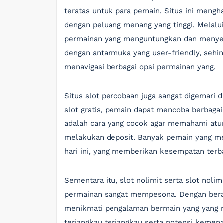
teratas untuk para pemain. Situs ini men
dengan peluang menang yang tinggi. Melal
permainan yang menguntungkan dan menyena
dengan antarmuka yang user-friendly, seh
menavigasi berbagai opsi permainan yang.
Situs slot percobaan juga sangat digemari d
slot gratis, pemain dapat mencoba berbagai
adalah cara yang cocok agar memahami atur
melakukan deposit. Banyak pemain yang m
hari ini, yang memberikan kesempatan ter
Sementara itu, slot nolimit serta slot nol
permainan sangat mempesona. Dengan beraga
menikmati pengalaman bermain yang yang m
terjangkau terjangkau serta potensi kemen