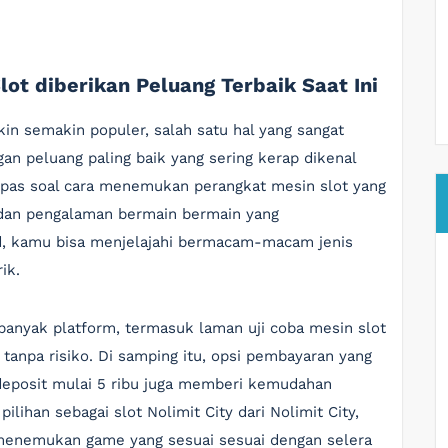
Slot diberikan Peluang Terbaik Saat Ini
in semakin populer, salah satu hal yang sangat
gan peluang paling baik yang sering kerap dikenal
ngupas soal cara menemukan perangkat mesin slot yang
dan pengalaman bermain bermain yang
d, kamu bisa menjelajahi bermacam-macam jenis
ik.
t banyak platform, termasuk laman uji coba mesin slot
npa risiko. Di samping itu, opsi pembayaran yang
 deposit mulai 5 ribu juga memberi kemudahan
ihan sebagai slot Nolimit City dari Nolimit City,
 menemukan game yang sesuai sesuai dengan selera