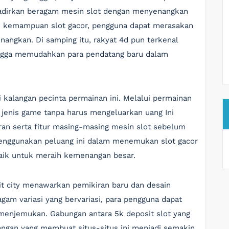
ghadirkan beragam mesin slot dengan menyenangkan
ui kemampuan slot gacor, pengguna dapat merasakan
ngkan. Di samping itu, rakyat 4d pun terkenal
ingga memudahkan para pendatang baru dalam
i kalangan pecinta permainan ini. Melalui permainan
 jenis game tanpa harus mengeluarkan uang Ini
an serta fitur masing-masing mesin slot sebelum
enggunakan peluang ini dalam menemukan slot gacor
baik untuk meraih kemenangan besar.
imit city menawarkan pemikiran baru dan desain
m variasi yang bervariasi, para pengguna dapat
enjemukan. Gabungan antara 5k deposit slot yang
angan yang membuat situs-situs ini menjadi semakin