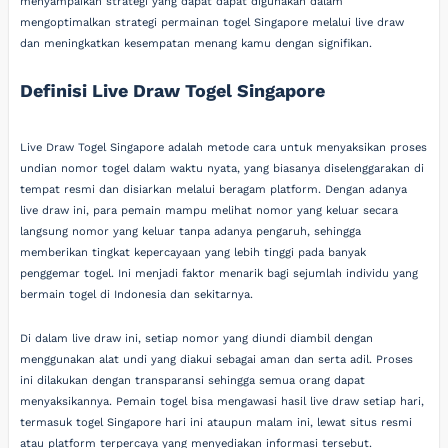
menyampaikan strategi yang dapat dapat digunakan dalam
mengoptimalkan strategi permainan togel Singapore melalui live draw
dan meningkatkan kesempatan menang kamu dengan signifikan.
Definisi Live Draw Togel Singapore
Live Draw Togel Singapore adalah metode cara untuk menyaksikan proses
undian nomor togel dalam waktu nyata, yang biasanya diselenggarakan di
tempat resmi dan disiarkan melalui beragam platform. Dengan adanya
live draw ini, para pemain mampu melihat nomor yang keluar secara
langsung nomor yang keluar tanpa adanya pengaruh, sehingga
memberikan tingkat kepercayaan yang lebih tinggi pada banyak
penggemar togel. Ini menjadi faktor menarik bagi sejumlah individu yang
bermain togel di Indonesia dan sekitarnya.
Di dalam live draw ini, setiap nomor yang diundi diambil dengan
menggunakan alat undi yang diakui sebagai aman dan serta adil. Proses
ini dilakukan dengan transparansi sehingga semua orang dapat
menyaksikannya. Pemain togel bisa mengawasi hasil live draw setiap hari,
termasuk togel Singapore hari ini ataupun malam ini, lewat situs resmi
atau platform terpercaya yang menyediakan informasi tersebut.