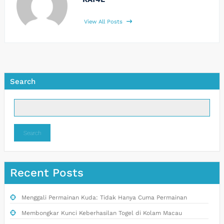
View All Posts
Search
Search
Recent Posts
Menggali Permainan Kuda: Tidak Hanya Cuma Permainan
Membongkar Kunci Keberhasilan Togel di Kolam Macau