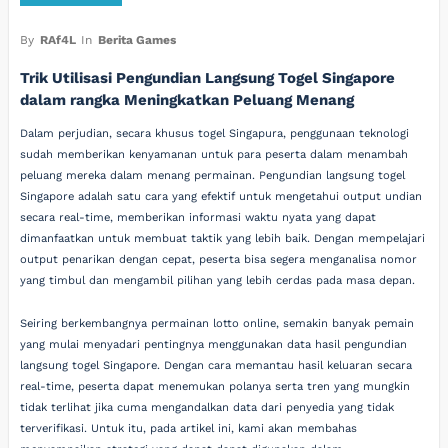
By
RAf4L
In
Berita Games
Trik Utilisasi Pengundian Langsung Togel Singapore
dalam rangka Meningkatkan Peluang Menang
Dalam perjudian, secara khusus togel Singapura, penggunaan teknologi
sudah memberikan kenyamanan untuk para peserta dalam menambah
peluang mereka dalam menang permainan. Pengundian langsung togel
Singapore adalah satu cara yang efektif untuk mengetahui output undian
secara real-time, memberikan informasi waktu nyata yang dapat
dimanfaatkan untuk membuat taktik yang lebih baik. Dengan mempelajari
output penarikan dengan cepat, peserta bisa segera menganalisa nomor
yang timbul dan mengambil pilihan yang lebih cerdas pada masa depan.
Seiring berkembangnya permainan lotto online, semakin banyak pemain
yang mulai menyadari pentingnya menggunakan data hasil pengundian
langsung togel Singapore. Dengan cara memantau hasil keluaran secara
real-time, peserta dapat menemukan polanya serta tren yang mungkin
tidak terlihat jika cuma mengandalkan data dari penyedia yang tidak
terverifikasi. Untuk itu, pada artikel ini, kami akan membahas