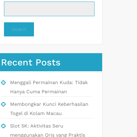
Search
Recent Posts
Menggali Permainan Kuda: Tidak
Hanya Cuma Permainan
Membongkar Kunci Keberhasilan
Togel di Kolam Macau
Slot 5K: Aktivitas Seru
menggunakan Qris yang Praktis