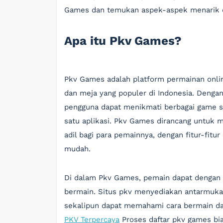
Games dan temukan aspek-aspek menarik d
Apa itu Pkv Games?
Pkv Games adalah platform permainan onli
dan meja yang populer di Indonesia. Denga
pengguna dapat menikmati berbagai game s
satu aplikasi. Pkv Games dirancang untuk
adil bagi para pemainnya, dengan fitur-fit
mudah.
Di dalam Pkv Games, pemain dapat dengan
bermain. Situs pkv menyediakan antarmuka
sekalipun dapat memahami cara bermain da
PKV Terpercaya
Proses daftar pkv games bi