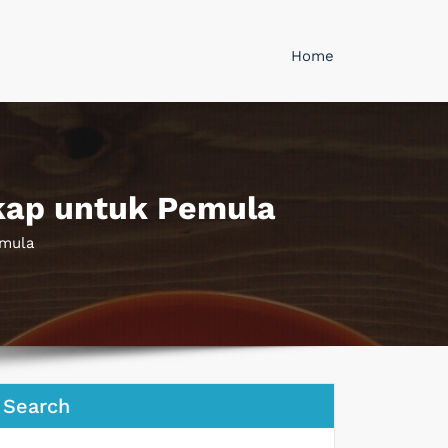
Home
kap untuk Pemula
emula
Search