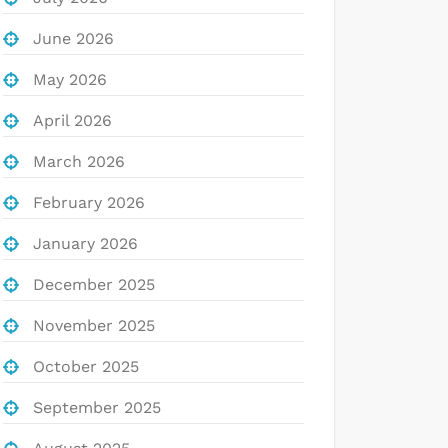
June 2026
May 2026
April 2026
March 2026
February 2026
January 2026
December 2025
November 2025
October 2025
September 2025