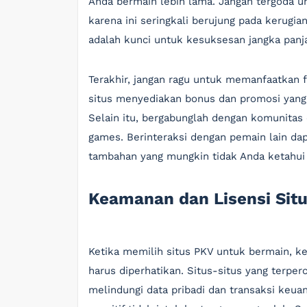
Anda bermain lebih lama. Jangan tergoda u
karena ini seringkali berujung pada kerugia
adalah kunci untuk kesuksesan jangka panj
Terakhir, jangan ragu untuk memanfaatkan f
situs menyediakan bonus dan promosi yan
Selain itu, bergabunglah dengan komunitas 
games. Berinteraksi dengan pemain lain d
tambahan yang mungkin tidak Anda ketahui
Keamanan dan Lisensi Sit
Ketika memilih situs PKV untuk bermain, k
harus diperhatikan. Situs-situs yang terper
melindungi data pribadi dan transaksi keu