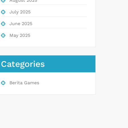
August 2025
July 2025
June 2025
May 2025
Categories
Berita Games