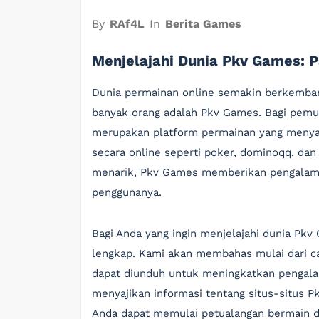
By
RAf4L
In
Berita Games
Menjelajahi Dunia Pkv Games: 
Dunia permainan online semakin berkembang
banyak orang adalah Pkv Games. Bagi pemul
merupakan platform permainan yang menyaji
secara online seperti poker, dominoqq, dan
menarik, Pkv Games memberikan pengalama
penggunanya.
Bagi Anda yang ingin menjelajahi dunia Pkv
lengkap. Kami akan membahas mulai dari car
dapat diunduh untuk meningkatkan pengalam
menyajikan informasi tentang situs-situs P
Anda dapat memulai petualangan bermain den