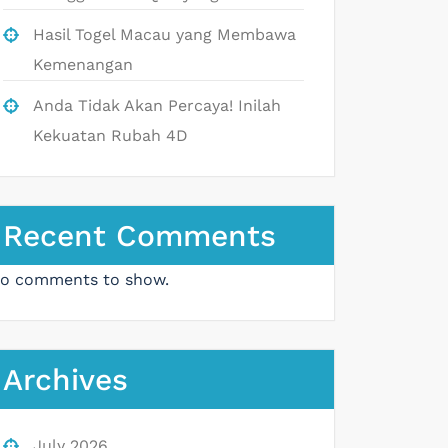
Hasil Togel Macau yang Membawa
Kemenangan
Anda Tidak Akan Percaya! Inilah
Kekuatan Rubah 4D
Recent Comments
o comments to show.
Archives
July 2026