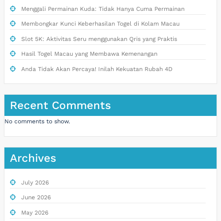
Menggali Permainan Kuda: Tidak Hanya Cuma Permainan
Membongkar Kunci Keberhasilan Togel di Kolam Macau
Slot 5K: Aktivitas Seru menggunakan Qris yang Praktis
Hasil Togel Macau yang Membawa Kemenangan
Anda Tidak Akan Percaya! Inilah Kekuatan Rubah 4D
Recent Comments
No comments to show.
Archives
July 2026
June 2026
May 2026