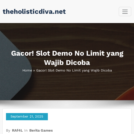
Skip
theholisticdiva.net
to
content
Gacor! Slot Demo No Limit yang
Wajib Dicoba
Home
»
Gacor! Slot Demo No Limit yang Wajib Dicoba
September 21, 2025
By
RAf4L
In
Berita Games