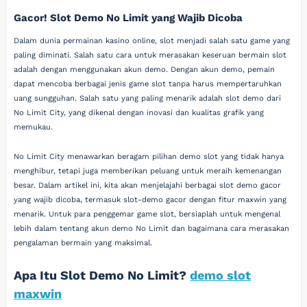
Gacor! Slot Demo No Limit yang Wajib Dicoba
Dalam dunia permainan kasino online, slot menjadi salah satu game yang
paling diminati. Salah satu cara untuk merasakan keseruan bermain slot
adalah dengan menggunakan akun demo. Dengan akun demo, pemain
dapat mencoba berbagai jenis game slot tanpa harus mempertaruhkan
uang sungguhan. Salah satu yang paling menarik adalah slot demo dari
No Limit City, yang dikenal dengan inovasi dan kualitas grafik yang
memukau.
No Limit City menawarkan beragam pilihan demo slot yang tidak hanya
menghibur, tetapi juga memberikan peluang untuk meraih kemenangan
besar. Dalam artikel ini, kita akan menjelajahi berbagai slot demo gacor
yang wajib dicoba, termasuk slot-demo gacor dengan fitur maxwin yang
menarik. Untuk para penggemar game slot, bersiaplah untuk mengenal
lebih dalam tentang akun demo No Limit dan bagaimana cara merasakan
pengalaman bermain yang maksimal.
Apa Itu Slot Demo No Limit?
demo slot
maxwin