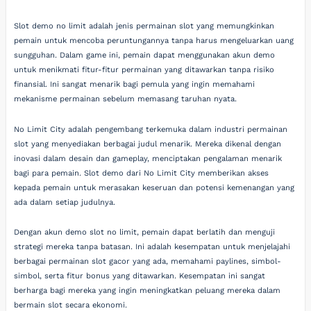
Slot demo no limit adalah jenis permainan slot yang memungkinkan
pemain untuk mencoba peruntungannya tanpa harus mengeluarkan uang
sungguhan. Dalam game ini, pemain dapat menggunakan akun demo
untuk menikmati fitur-fitur permainan yang ditawarkan tanpa risiko
finansial. Ini sangat menarik bagi pemula yang ingin memahami
mekanisme permainan sebelum memasang taruhan nyata.
No Limit City adalah pengembang terkemuka dalam industri permainan
slot yang menyediakan berbagai judul menarik. Mereka dikenal dengan
inovasi dalam desain dan gameplay, menciptakan pengalaman menarik
bagi para pemain. Slot demo dari No Limit City memberikan akses
kepada pemain untuk merasakan keseruan dan potensi kemenangan yang
ada dalam setiap judulnya.
Dengan akun demo slot no limit, pemain dapat berlatih dan menguji
strategi mereka tanpa batasan. Ini adalah kesempatan untuk menjelajahi
berbagai permainan slot gacor yang ada, memahami paylines, simbol-
simbol, serta fitur bonus yang ditawarkan. Kesempatan ini sangat
berharga bagi mereka yang ingin meningkatkan peluang mereka dalam
bermain slot secara ekonomi.