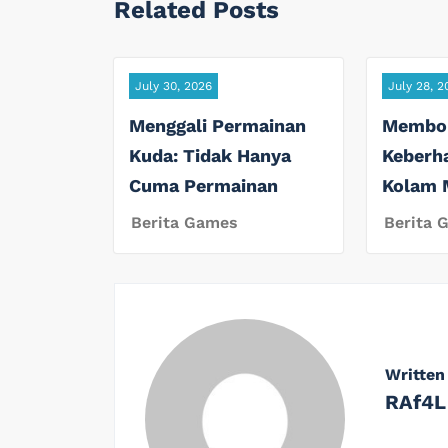
Related Posts
July 30, 2026
July 28, 2
Menggali Permainan
Membon
Kuda: Tidak Hanya
Keberha
Cuma Permainan
Kolam 
Berita Games
Berita 
Written
RAf4L