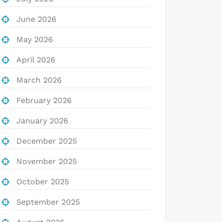
June 2026
May 2026
April 2026
March 2026
February 2026
January 2026
December 2025
November 2025
October 2025
September 2025