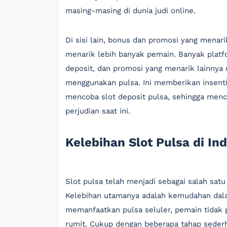
masing-masing di dunia judi online.
Di sisi lain, bonus dan promosi yang menar
menarik lebih banyak pemain. Banyak plat
deposit, dan promosi yang menarik lainnya
menggunakan pulsa. Ini memberikan insentif
mencoba slot deposit pulsa, sehingga menci
perjudian saat ini.
Kelebihan Slot Pulsa di Ind
Slot pulsa telah menjadi sebagai salah sat
Kelebihan utamanya adalah kemudahan dala
memanfaatkan pulsa seluler, pemain tidak 
rumit. Cukup dengan beberapa tahap seder