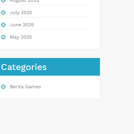
August 2025
July 2025
June 2025
May 2025
Categories
Berita Games