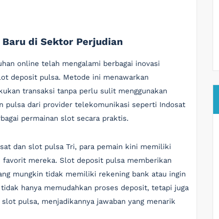
n Baru di Sektor Perjudian
ruhan online telah mengalami berbagai inovasi
lot deposit pulsa. Metode ini menawarkan
ukan transaksi tanpa perlu sulit menggunakan
pulsa dari provider telekomunikasi seperti Indosat
bagai permainan slot secara praktis.
at dan slot pulsa Tri, para pemain kini memiliki
e favorit mereka. Slot deposit pulsa memberikan
ang mungkin tidak memiliki rekening bank atau ingin
i tidak hanya memudahkan proses deposit, tetapi juga
 slot pulsa, menjadikannya jawaban yang menarik