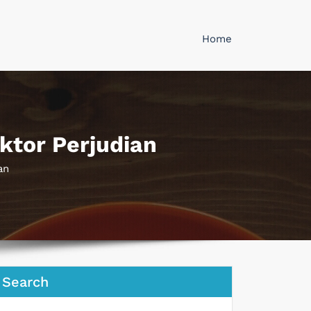
Home
ektor Perjudian
an
Search