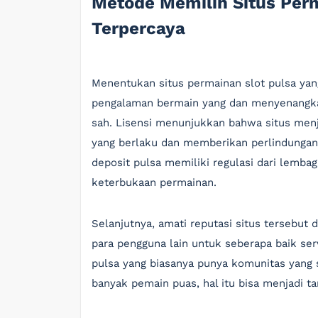
Metode Memilih Situs Perm
Terpercaya
Menentukan situs permainan slot pulsa yang
pengalaman bermain yang dan menyenangkan.
sah. Lisensi menunjukkan bahwa situs menj
yang berlaku dan memberikan perlindungan 
deposit pulsa memiliki regulasi dari lemb
keterbukaan permainan.
Selanjutnya, amati reputasi situs tersebut
para pengguna lain untuk seberapa baik serv
pulsa yang biasanya punya komunitas yang s
banyak pemain puas, hal itu bisa menjadi t