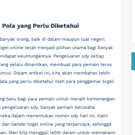
 Pola yang Perlu Diketahui
 banyak orang, baik di dalam maupun luar negeri.
ogel online telah menjadi pilihan utama bagi banyak
ndapat keuntungannya. Pengeluaran sdy setiap
yang selalu dinantikan, membuat para pemain terus
cul. Dalam artikel ini, kita akan membahas lebih
ata yang perlu diketahui oleh para penggemar togel.
uang baru bagi para pemain untuk meraih kemenangan.
 pengeluaran sdy, banyak pemain berusaha
ka dalam menentukan nomor sdy hari ini. Kami
 dan bandar togel online yang terpercaya, sehingga
an. Mari kita menggali lebih dalam untuk memahami