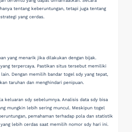
an tertentu yang dapat dimanfaatkan. Secara
 hanya tentang keberuntungan, tetapi juga tentang
trategi yang cerdas.
an yang menarik jika dilakukan dengan bijak.
yang terpercaya. Pastikan situs tersebut memiliki
n lain. Dengan memilih bandar togel sdy yang tepat,
kan taruhan dan menghindari penipuan.
a keluaran sdy sebelumnya. Analisis data sdy bisa
g mungkin lebih sering muncul. Meskipun togel
beruntungan, pemahaman terhadap pola dan statistik
ng lebih cerdas saat memilih nomor sdy hari ini.