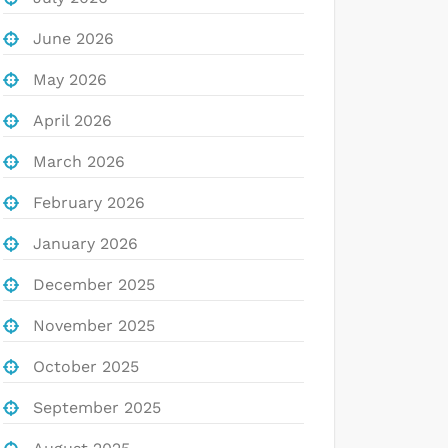
June 2026
May 2026
April 2026
March 2026
February 2026
January 2026
December 2025
November 2025
October 2025
September 2025