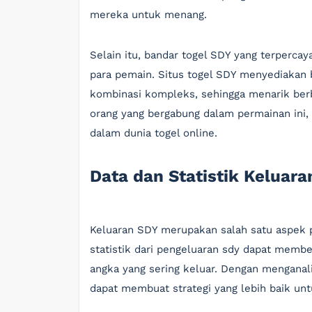
mereka untuk menang.
Selain itu, bandar togel SDY yang terperc
para pemain. Situs togel SDY menyediakan be
kombinasi kompleks, sehingga menarik ber
orang yang bergabung dalam permainan ini,
dalam dunia togel online.
Data dan Statistik Keluar
Keluaran SDY merupakan salah satu aspek p
statistik dari pengeluaran sdy dapat membe
angka yang sering keluar. Dengan menganal
dapat membuat strategi yang lebih baik un