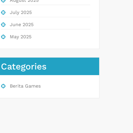
August 2025
July 2025
June 2025
May 2025
Categories
Berita Games