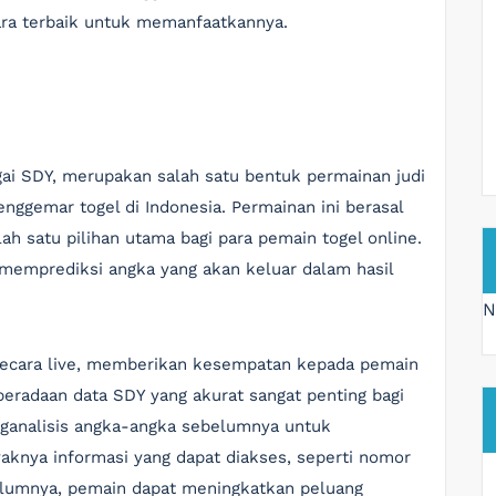
cara terbaik untuk memanfaatkannya.
agai SDY, merupakan salah satu bentuk permainan judi
enggemar togel di Indonesia. Permainan ini berasal
lah satu pilihan utama bagi para pemain togel online.
 memprediksi angka yang akan keluar dalam hasil
N
 secara live, memberikan kesempatan kepada pemain
beradaan data SDY yang akurat sangat penting bagi
nganalisis angka-angka sebelumnya untuk
knya informasi yang dapat diakses, seperti nomor
ebelumnya, pemain dapat meningkatkan peluang