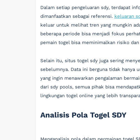
Dalam setiap pengeluaran sdy, terdapat inf
dimanfaatkan sebagai referensi.
keluaran s
keluar untuk melihat tren yang mungkin ad
beberapa periode bisa menjadi fokus perhat
pemain togel bisa meminimalkan risiko da
Selain itu, situs togel sdy juga sering me
sebelumnya. Data ini berguna tidak hanya u
yang ingin menawarkan pengalaman bermain
dari sdy pools, semua pihak bisa mendapat
lingkungan togel online yang lebih transpara
Analisis Pola Togel SDY
Menganalisis pola dalam permainan togel 