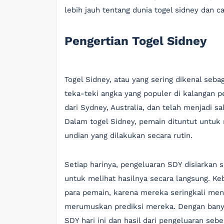
lebih jauh tentang dunia togel sidney dan 
Pengertian Togel Sidney
Togel Sidney, atau yang sering dikenal seb
teka-teki angka yang populer di kalangan p
dari Sydney, Australia, dan telah menjadi sa
Dalam togel Sidney, pemain dituntut untuk
undian yang dilakukan secara rutin.
Setiap harinya, pengeluaran SDY disiarkan
untuk melihat hasilnya secara langsung. Ke
para pemain, karena mereka seringkali me
merumuskan prediksi mereka. Dengan banya
SDY hari ini dan hasil dari pengeluaran s