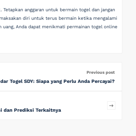
k. Tetapkan anggaran untuk bermain togel dan jangan
maksakan diri untuk terus bermain ketika mengalami
n uang, Anda dapat menikmati permainan togel online
Previous post
ar Togel SDY: Siapa yang Perlu Anda Percayai?
i dan Prediksi Terkaitnya