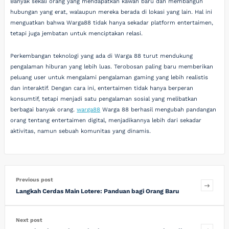
Banyak sekali orang yang mendapatkan kawan baru dan membangun
hubungan yang erat, walaupun mereka berada di lokasi yang lain. Hal ini
menguatkan bahwa Warga88 tidak hanya sekadar platform entertaimen,
tetapi juga jembatan untuk menciptakan relasi.
Perkembangan teknologi yang ada di Warga 88 turut mendukung
pengalaman hiburan yang lebih luas. Terobosan paling baru memberikan
peluang user untuk mengalami pengalaman gaming yang lebih realistis
dan interaktif. Dengan cara ini, entertaimen tidak hanya berperan
konsumtif, tetapi menjadi satu pengalaman sosial yang melibatkan
berbagai banyak orang.
warga88
Warga 88 berhasil mengubah pandangan
orang tentang entertaimen digital, menjadikannya lebih dari sekadar
aktivitas, namun sebuah komunitas yang dinamis.
Previous post
Langkah Cerdas Main Lotere: Panduan bagi Orang Baru
Next post