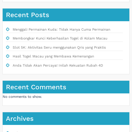
Recent Posts
Menggali Permainan Kuda: Tidak Hanya Cuma Permainan
Membongkar Kunci Keberhasilan Togel di Kolam Macau
Slot 5K: Aktivitas Seru menggunakan Qris yang Praktis
Hasil Togel Macau yang Membawa Kemenangan
Anda Tidak Akan Percaya! Inilah Kekuatan Rubah 4D
Recent Comments
No comments to show.
Archives