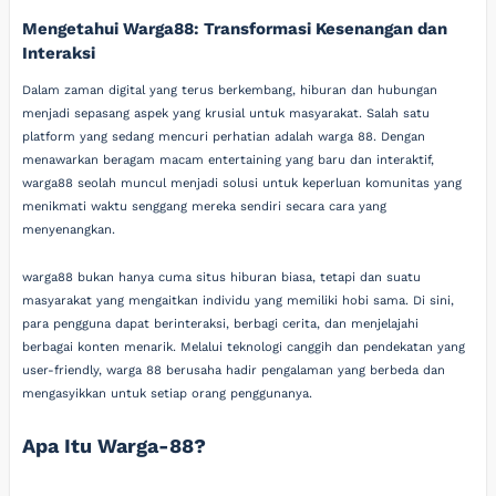
Mengetahui Warga88: Transformasi Kesenangan dan
Interaksi
Dalam zaman digital yang terus berkembang, hiburan dan hubungan
menjadi sepasang aspek yang krusial untuk masyarakat. Salah satu
platform yang sedang mencuri perhatian adalah warga 88. Dengan
menawarkan beragam macam entertaining yang baru dan interaktif,
warga88 seolah muncul menjadi solusi untuk keperluan komunitas yang
menikmati waktu senggang mereka sendiri secara cara yang
menyenangkan.
warga88 bukan hanya cuma situs hiburan biasa, tetapi dan suatu
masyarakat yang mengaitkan individu yang memiliki hobi sama. Di sini,
para pengguna dapat berinteraksi, berbagi cerita, dan menjelajahi
berbagai konten menarik. Melalui teknologi canggih dan pendekatan yang
user-friendly, warga 88 berusaha hadir pengalaman yang berbeda dan
mengasyikkan untuk setiap orang penggunanya.
Apa Itu Warga-88?