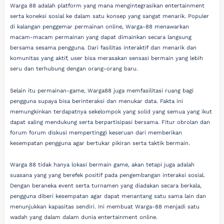
Warga 88 adalah platform yang mana mengintegrasikan entertainment
serta koneksi sosial ke dalam satu konsep yang sangat menarik. Populer
di kalangan penggemar permainan online, Warga-88 menawarkan
macam-macam permainan yang dapat dimainkan secara langsung
bersama sesama pengguna. Dari fasilitas interaktif dan menarik dan
komunitas yang aktif, user bisa merasakan sensasi bermain yang lebih
seru dan terhubung dengan orang-orang baru.
Selain itu permainan-game, Warga88 juga memfasilitasi ruang bagi
pengguna supaya bisa berinteraksi dan menukar data. Fakta ini
memungkinkan terdapatnya sekelompok yang solid yang semua yang ikut
dapat saling mendukung serta berpartisipasi bersama. Fitur obrolan dan
forum forum diskusi mempertinggi keseruan dari memberikan
kesempatan pengguna agar bertukar pikiran serta taktik bermain.
Warga 88 tidak hanya lokasi bermain game, akan tetapi juga adalah
suasana yang yang berefek positif pada pengembangan interaksi sosial.
Dengan beraneka event serta turnamen yang diadakan secara berkala,
pengguna diberi kesempatan agar dapat menantang satu sama lain dan
menunjukkan kapasitas sendiri. Ini membuat Warga-88 menjadi satu
wadah yang dalam dalam dunia entertainment online.