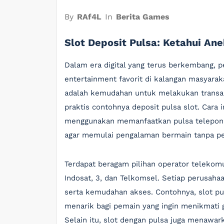
By
RAf4L
In
Berita Games
Slot Deposit Pulsa: Ketahui A
Dalam era digital yang terus berkembang, p
entertainment favorit di kalangan masyara
adalah kemudahan untuk melakukan transa
praktis contohnya deposit pulsa slot. Cara
menggunakan memanfaatkan pulsa telepon 
agar memulai pengalaman bermain tanpa pe
Terdapat beragam pilihan operator telekomu
Indosat, 3, dan Telkomsel. Setiap perusaha
serta kemudahan akses. Contohnya, slot pul
menarik bagi pemain yang ingin menikmati 
Selain itu, slot dengan pulsa juga menawark