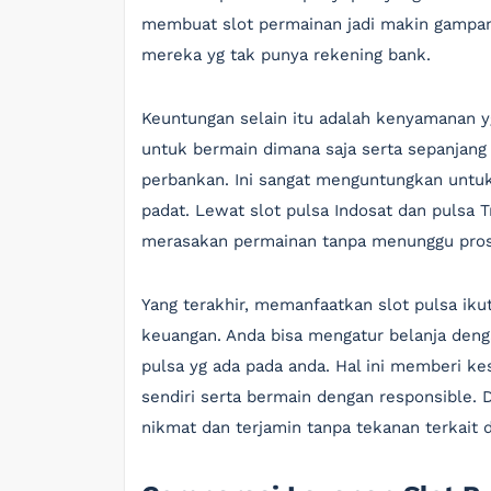
membuat slot permainan jadi makin gampang
mereka yg tak punya rekening bank.
Keuntungan selain itu adalah kenyamanan 
untuk bermain dimana saja serta sepanjang 
perbankan. Ini sangat menguntungkan untuk 
padat. Lewat slot pulsa Indosat dan pulsa 
merasakan permainan tanpa menunggu pros
Yang terakhir, memanfaatkan slot pulsa i
keuangan. Anda bisa mengatur belanja denga
pulsa yg ada pada anda. Hal ini memberi k
sendiri serta bermain dengan responsible. De
nikmat dan terjamin tanpa tekanan terkait