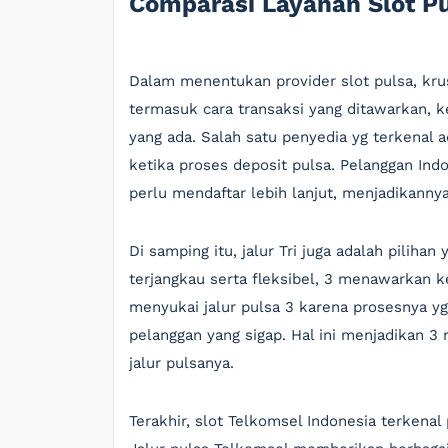
Comparasi Layanan Slot P
Dalam menentukan provider slot pulsa, kr
termasuk cara transaksi yang ditawarkan, ke
yang ada. Salah satu penyedia yg terkenal 
ketika proses deposit pulsa. Pelanggan Ind
perlu mendaftar lebih lanjut, menjadikannya
Di samping itu, jalur Tri juga adalah piliha
terjangkau serta fleksibel, 3 menawarkan
menyukai jalur pulsa 3 karena prosesnya yg 
pelanggan yang sigap. Hal ini menjadikan 3 
jalur pulsanya.
Terakhir, slot Telkomsel Indonesia terkena