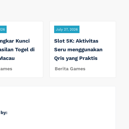
026
July 27, 2026
gkar Kunci
Slot 5K: Aktivitas
silan Togel di
Seru menggunakan
Macau
Qris yang Praktis
Games
Berita Games
 by: