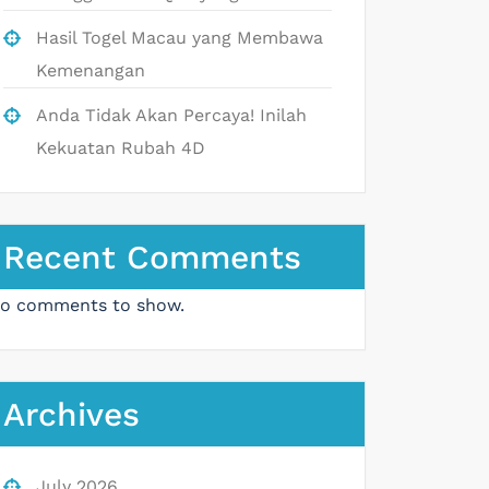
Hasil Togel Macau yang Membawa
Kemenangan
Anda Tidak Akan Percaya! Inilah
Kekuatan Rubah 4D
Recent Comments
o comments to show.
Archives
July 2026