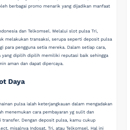
 oleh berbagai promo menarik yang dijadikan manfaat
Indonesia dan Telkomsel. Melalui slot pulsa Tri,
 melakukan transaksi, serupa seperti deposit pulsa
 para pengguna setia mereka. Dalam setiap cara,
ang dipilih dipilih memiliki reputasi baik sehingga
amin aman dan dapat dipercaya.
ot Daya
ainan pulsa ialah keterjangkauan dalam mengadakan
ah menemukan cara pembayaran yg sulit dan
 transfer. Dengan deposit pulsa, kamu cukup
ct, misalnya Indosat, Tri, atau Telkomsel. Hal ini