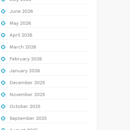
June 2026
May 2026
April 2026
March 2026
February 2026
January 2026
December 2025
November 2025
October 2025
September 2025