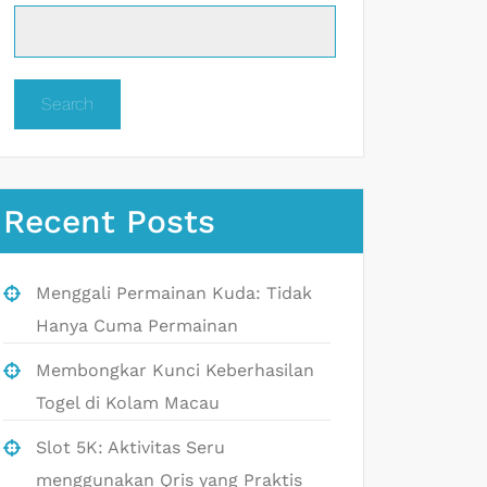
Search
Recent Posts
Menggali Permainan Kuda: Tidak
Hanya Cuma Permainan
Membongkar Kunci Keberhasilan
Togel di Kolam Macau
Slot 5K: Aktivitas Seru
menggunakan Qris yang Praktis