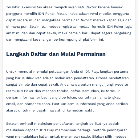
Terakhir, aksesibilitas akses menjadi salah satu faktor kenapa banyak
pengguna memilih IDN Poker. Melalui keberadaan versi mobile, pengguna
dapat secara mudah mengakses permainan favorit mereka kapan saja dan
di mana pun. Selain itu, metode registrasi melalui formulir IDN Poker juga
amat mudah dan cepat sekali, maka pemain baru dapat segera bergabung
dan mengalami kesenangan berkecimpung di platform ini.
Langkah Daftar dan Mulai Permainan
Untuk memulai memulai petualangan Anda di IDN Play, langkah pertama
yang harus dilakukan adalah melakukan pendaftaran. Proses pendaftaran
sangat simple dan cepat sekali. Anda hanya butuh mengunjungi website
resmi IDN Poker dan mencari tombol daftar. Kemudian, isi formulir
dengan informasi pribadi yang diperlukan, contohnya nama lengkap,
email, dan nomor telepon. Pastikan semua informasi yang Anda berikan
akurat untuk mencegah masalah di kemudian waktu.
Setelah berhasil melakukan pendaftaran, langkah berikutnya adalah
melakukan deposit. IDN Play memberikan berbagai metode pembayaran
yang memudahkan kalian untuk menambah saldo. Silakan pilih metode