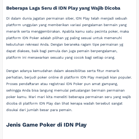
Beberapa Laga Seru di IDN Play yang Wajib Dicoba
Di dalam dunia jagatan permainan siber, IDN Play telah menjadi sebuah
platform unggulan yang memberikan variasi pengalaman bermain yang
menarik serta menggembirakan. Apabila kamu satu pecinta poker, maka
platform IDN Poker adalah pilihan yg paling sesuai untuk memenuhi
kebutuhan rekreasi Anda. Dengan beraneka ragam tipe permainan yg
dapat diakses, baik bagi pemula dan juga pemain berpengalaman,
platform ini menawarkan sesuatu yang cocok bagi setiap orang.
Dengan adanya kemudahan dalam aksesibilitas serta fitur menarik
perhatian, berjudi poker online di platform IDN Play menjadi kian populer.
Proses pendaftaran atau registrasi IDN Poker pun amat gampang,
sehingga Anda bisa langung memulai petualangan bermain permainan
poker kamu. Mari mari kita meneliti beberapa permainan seru yang wajib
dicoba di platform IDN Play dan lihat kenapa wadah tersebut sangat
disukai dari jumlah besar para pemain.
Jenis Game Poker di IDN Play