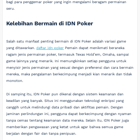
bagi para penggemar poker yang ingin mengalami beragam permainan
seru.
Kelebihan Bermain di IDN Poker
Salah satu manfaat penting bermain di IDN Poker adalah variasi game
yang ditawarkan.
daftar idn poker
Pemain dapat menikmati beraneka
ragam jenis permainan poker, termasuk Texas Hold’em, Omaha, sampai
game lainnya yang menarik. Ini memungkinkan setiap pengguna untuk
menyisir jenis permainan yang sesuai dengan preferensi dan cara bermain
mereka, maka pengalaman berkecimpung menjadi kian menarik dan tidak
monoton.
Di samping itu, IDN Poker pun dikenal dengan sistem keamanan dan
keadilan yang banyak. Situs ini menggunakan teknologi enkripsi yang
canggih untuk melindungi data pribadi dan aktifitas pemain. Dengan
jaminan perlindungan ini, pengguna dapat berkecimpung dengan nyaman
tanpa cemas tentang keamanan data mereka. Selain itu, IDN Poker juga
memberikan pengawasan yang ketat untuk agar bahwa semua game
berjalan dengan fair dan tanpa penipuan.