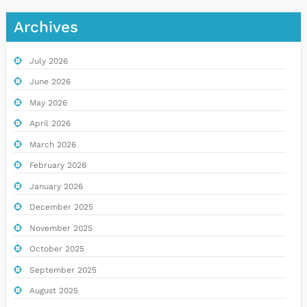
Archives
July 2026
June 2026
May 2026
April 2026
March 2026
February 2026
January 2026
December 2025
November 2025
October 2025
September 2025
August 2025