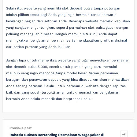
Selain itu, website yang memiliki slot deposit pulsa tanpa potongan
adalah pilihan tepat bagi Anda yang ingin bermain tanpa khawatir
kehilangan bagian dari setoran Anda. Beberapa website memiliki kebijakan
yang sangat menguntungkan, seperti permainan slot pulsa gacor dengan
peluang menang lebih besar. Dengan memilih situs ini, Anda dapat
meningkatkan pengalaman bermain serta mendapatkan profit maksimal
dari setiap putaran yang Anda lakukan.
Jangan lupa untuk memeriksa website yang juga menyediakan permainan
slot deposit pulsa 5.000, cocok untuk pemain yang baru memulai
maupun yang ingin mencoba tanpa modal besar. Varian permainan
beragam dan penawaran deposit yang bisa disesuaikan akan memastikan
Anda senang bermain. Selalu untuk bermain di website dengan reputasi
baik dan yang sudah terbukti aman untuk memastikan pengalaman
bermain Anda selalu menarik dan berprospek baik.
Previous post
Rahasia Sukses Bertanding Permainan Wargapoker di