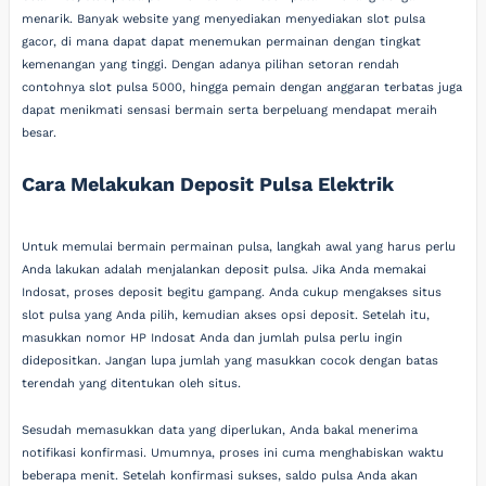
menarik. Banyak website yang menyediakan menyediakan slot pulsa
gacor, di mana dapat dapat menemukan permainan dengan tingkat
kemenangan yang tinggi. Dengan adanya pilihan setoran rendah
contohnya slot pulsa 5000, hingga pemain dengan anggaran terbatas juga
dapat menikmati sensasi bermain serta berpeluang mendapat meraih
besar.
Cara Melakukan Deposit Pulsa Elektrik
Untuk memulai bermain permainan pulsa, langkah awal yang harus perlu
Anda lakukan adalah menjalankan deposit pulsa. Jika Anda memakai
Indosat, proses deposit begitu gampang. Anda cukup mengakses situs
slot pulsa yang Anda pilih, kemudian akses opsi deposit. Setelah itu,
masukkan nomor HP Indosat Anda dan jumlah pulsa perlu ingin
didepositkan. Jangan lupa jumlah yang masukkan cocok dengan batas
terendah yang ditentukan oleh situs.
Sesudah memasukkan data yang diperlukan, Anda bakal menerima
notifikasi konfirmasi. Umumnya, proses ini cuma menghabiskan waktu
beberapa menit. Setelah konfirmasi sukses, saldo pulsa Anda akan