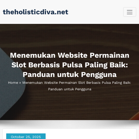
Skip
theholisticdiva.net
to
content
Menemukan Website Permainan
Slot Berbasis Pulsa Paling Baik:
Panduan untuk Pengguna
Home
»
Menemukan Website Permainan Slot Berbasis Pulsa Paling Baik:
Panduan untuk Pengguna
October 25, 2025