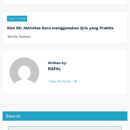
July 27, 2026
Slot 5K: Aktivitas Seru menggunakan Qris yang Praktis
Berita Games
Written by:
RAf4L
View All Posts
Search