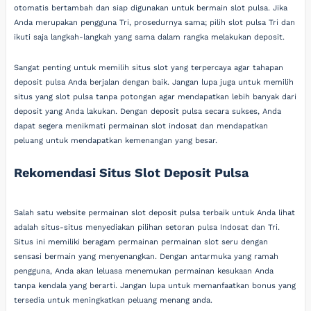
otomatis bertambah dan siap digunakan untuk bermain slot pulsa. Jika
Anda merupakan pengguna Tri, prosedurnya sama; pilih slot pulsa Tri dan
ikuti saja langkah-langkah yang sama dalam rangka melakukan deposit.
Sangat penting untuk memilih situs slot yang terpercaya agar tahapan
deposit pulsa Anda berjalan dengan baik. Jangan lupa juga untuk memilih
situs yang slot pulsa tanpa potongan agar mendapatkan lebih banyak dari
deposit yang Anda lakukan. Dengan deposit pulsa secara sukses, Anda
dapat segera menikmati permainan slot indosat dan mendapatkan
peluang untuk mendapatkan kemenangan yang besar.
Rekomendasi Situs Slot Deposit Pulsa
Salah satu website permainan slot deposit pulsa terbaik untuk Anda lihat
adalah situs-situs menyediakan pilihan setoran pulsa Indosat dan Tri.
Situs ini memiliki beragam permainan permainan slot seru dengan
sensasi bermain yang menyenangkan. Dengan antarmuka yang ramah
pengguna, Anda akan leluasa menemukan permainan kesukaan Anda
tanpa kendala yang berarti. Jangan lupa untuk memanfaatkan bonus yang
tersedia untuk meningkatkan peluang menang anda.