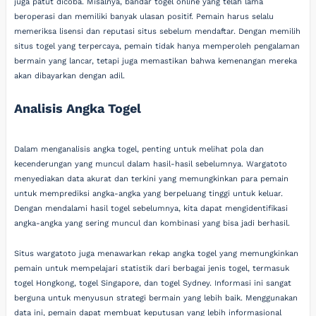
juga patut dicoba. Misalnya, bandar togel online yang telah lama
beroperasi dan memiliki banyak ulasan positif. Pemain harus selalu
memeriksa lisensi dan reputasi situs sebelum mendaftar. Dengan memilih
situs togel yang terpercaya, pemain tidak hanya memperoleh pengalaman
bermain yang lancar, tetapi juga memastikan bahwa kemenangan mereka
akan dibayarkan dengan adil.
Analisis Angka Togel
Dalam menganalisis angka togel, penting untuk melihat pola dan
kecenderungan yang muncul dalam hasil-hasil sebelumnya. Wargatoto
menyediakan data akurat dan terkini yang memungkinkan para pemain
untuk memprediksi angka-angka yang berpeluang tinggi untuk keluar.
Dengan mendalami hasil togel sebelumnya, kita dapat mengidentifikasi
angka-angka yang sering muncul dan kombinasi yang bisa jadi berhasil.
Situs wargatoto juga menawarkan rekap angka togel yang memungkinkan
pemain untuk mempelajari statistik dari berbagai jenis togel, termasuk
togel Hongkong, togel Singapore, dan togel Sydney. Informasi ini sangat
berguna untuk menyusun strategi bermain yang lebih baik. Menggunakan
data ini, pemain dapat membuat keputusan yang lebih informasional