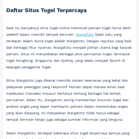
Daftar Situs Togel Terpercaya
Saat ini, banyaknya situs togel online membuat pemain togel harus lebih
selektif dalam memilih tempat bermain.
WargaToto
Salah satu yang
terdepan dalam dunia togel adalah Wargatoto. Dengan reputasi yang baik
dan berbagai fitur nyaman, Wargatoto menjadi pilihan utama bagi banyak
pemain. Situs ini menyediakan berbagai jenis permainan togel, termasuk
togel Hongkong, Singapore, dan Sydney, yang selalu menjadi favorit di
kalangan penggemar togel.
Situs Wargatoto juga dikenal memiliki sistem keamanan yang ketat dan
pelayanan pelanggan yang responsif. Pemain dapat merasa aman saat
melakukan transaksi maupun bertanya tentang berbagai hal terkait
permainan. Selain itu, Wargatoto sering memberikan bocoran togel dan
analisis angka yang dapat membantu pemain dalam menentukan angka
yang akan dipasang. Ini menjadikan Wargatoto tidak hanya sebagai
tempat bermain tetapi juga sebagai sumber informasi yang berguna.
Selain Wargatoto, terdapat beberapa situs togel terpercaya lainnya yang