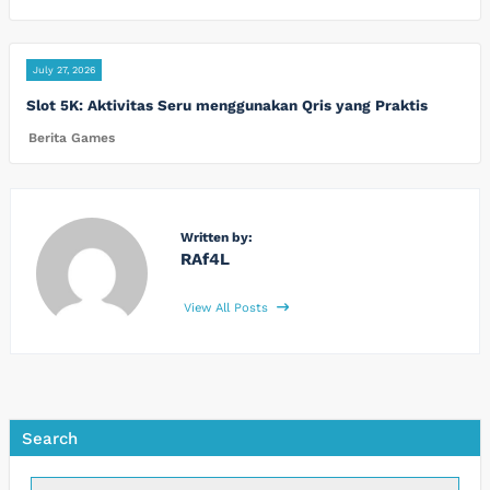
July 27, 2026
Slot 5K: Aktivitas Seru menggunakan Qris yang Praktis
Berita Games
Written by:
RAf4L
View All Posts
Search