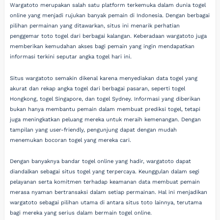
Wargatoto merupakan salah satu platform terkemuka dalam dunia togel
online yang menjadi rujukan banyak pemain di Indonesia. Dengan berbagai
pilihan permainan yang ditawarkan, situs ini menarik perhatian
penggemar toto togel dari berbagai kalangan. Keberadaan wargatoto juga
memberikan kemudahan akses bagi pemain yang ingin mendapatkan
informasi terkini seputar angka togel hari ini.
Situs wargatoto semakin dikenal karena menyediakan data togel yang
akurat dan rekap angka togel dari berbagai pasaran, seperti togel
Hongkong, togel Singapore, dan togel Sydney. Informasi yang diberikan
bukan hanya membantu pemain dalam membuat prediksi togel, tetapi
juga meningkatkan peluang mereka untuk meraih kemenangan. Dengan
tampilan yang user-friendly, pengunjung dapat dengan mudah
menemukan bocoran togel yang mereka cari.
Dengan banyaknya bandar togel online yang hadir, wargatoto dapat
diandalkan sebagai situs togel yang terpercaya. Keunggulan dalam segi
pelayanan serta komitmen terhadap keamanan data membuat pemain
merasa nyaman bertransaksi dalam setiap permainan. Hal ini menjadikan
wargatoto sebagai pilihan utama di antara situs toto lainnya, terutama
bagi mereka yang serius dalam bermain togel online.