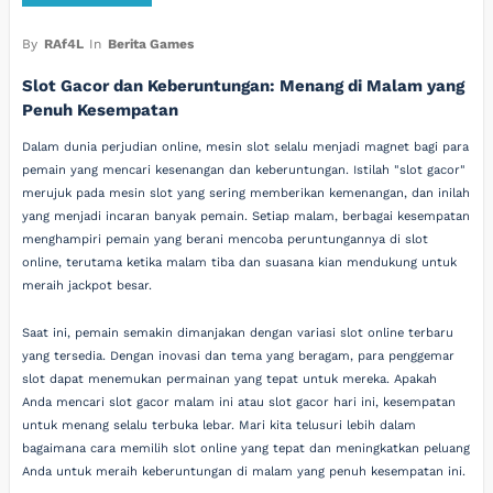
By
RAf4L
In
Berita Games
Slot Gacor dan Keberuntungan: Menang di Malam yang
Penuh Kesempatan
Dalam dunia perjudian online, mesin slot selalu menjadi magnet bagi para
pemain yang mencari kesenangan dan keberuntungan. Istilah "slot gacor"
merujuk pada mesin slot yang sering memberikan kemenangan, dan inilah
yang menjadi incaran banyak pemain. Setiap malam, berbagai kesempatan
menghampiri pemain yang berani mencoba peruntungannya di slot
online, terutama ketika malam tiba dan suasana kian mendukung untuk
meraih jackpot besar.
Saat ini, pemain semakin dimanjakan dengan variasi slot online terbaru
yang tersedia. Dengan inovasi dan tema yang beragam, para penggemar
slot dapat menemukan permainan yang tepat untuk mereka. Apakah
Anda mencari slot gacor malam ini atau slot gacor hari ini, kesempatan
untuk menang selalu terbuka lebar. Mari kita telusuri lebih dalam
bagaimana cara memilih slot online yang tepat dan meningkatkan peluang
Anda untuk meraih keberuntungan di malam yang penuh kesempatan ini.