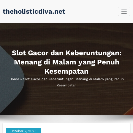
Skip
theholisticdiva.net
to
content
Slot Gacor dan Keberuntungan:
Menang di Malam yang Penuh
Kesempatan
Home
»
Slot Gacor dan Keberuntungan: Menang di Malam yang Penuh
Kesempatan
October 7, 2025