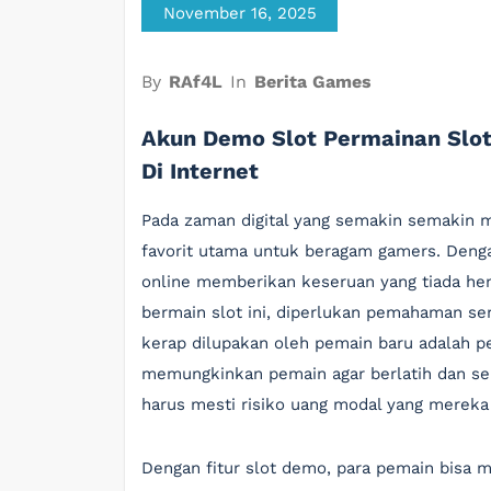
November 16, 2025
By
RAf4L
In
Berita Games
Akun Demo Slot Permainan Slot
Di Internet
Pada zaman digital yang semakin semakin maj
favorit utama untuk beragam gamers. Denga
online memberikan keseruan yang tiada hen
bermain slot ini, diperlukan pemahaman ser
kerap dilupakan oleh pemain baru adalah 
memungkinkan pemain agar berlatih dan ser
harus mesti risiko uang modal yang mereka 
Dengan fitur slot demo, para pemain bisa 