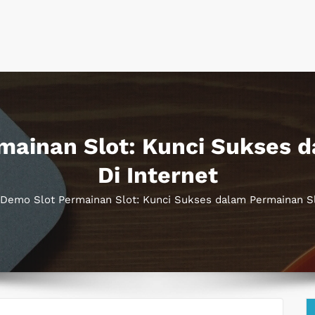
mainan Slot: Kunci Sukses d
Di Internet
Demo Slot Permainan Slot: Kunci Sukses dalam Permainan Slo