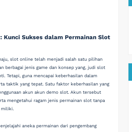
: Kunci Sukses dalam Permainan Slot
u, slot online telah menjadi salah satu pilihan
n berbagai jenis game dan konsep yang, judi slot
ti. Tetapi, guna mencapai keberhasilan dalam
ta taktik yang tepat. Satu faktor keberhasilan yang
penggunaan akun akun demo slot. Akun tersebut
ta mengetahui ragam jenis permainan slot tanpa
miliki.
menjelajahi aneka permainan dari pengembang