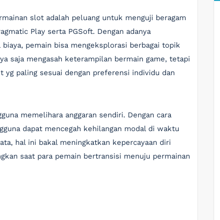
rmainan slot adalah peluang untuk menguji beragam
ragmatic Play serta PGSoft. Dengan adanya
a biaya, pemain bisa mengeksplorasi berbagai topik
nya saja mengasah keterampilan bermain game, tetapi
 yg paling sesuai dengan preferensi individu dan
gguna memelihara anggaran sendiri. Dengan cara
ngguna dapat mencegah kehilangan modal di waktu
ta, hal ini bakal meningkatkan kepercayaan diri
kan saat para pemain bertransisi menuju permainan