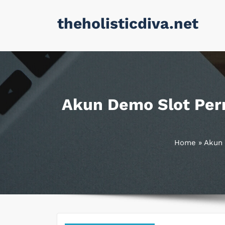
Skip
theholisticdiva.net
to
content
Akun Demo Slot Per
Home
»
Akun 