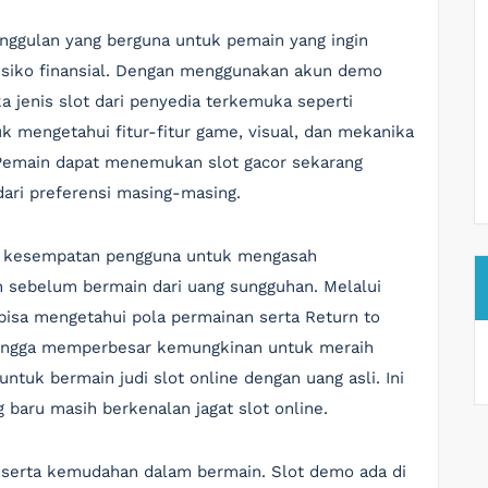
ggulan yang berguna untuk pemain yang ingin
isiko finansial. Dengan menggunakan akun demo
 jenis slot dari penyedia terkemuka seperti
k mengetahui fitur-fitur game, visual, dan mekanika
Pemain dapat menemukan slot gacor sekarang
dari preferensi masing-masing.
an kesempatan pengguna untuk mengasah
n sebelum bermain dari uang sungguhan. Melalui
 bisa mengetahui pola permainan serta Return to
sehingga memperbesar kemungkinan untuk meraih
uk bermain judi slot online dengan uang asli. Ini
 baru masih berkenalan jagat slot online.
 serta kemudahan dalam bermain. Slot demo ada di