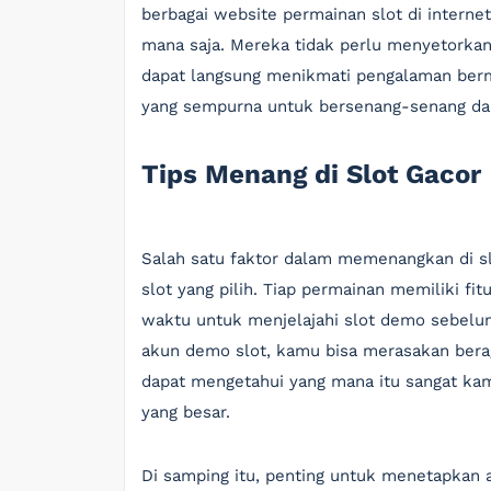
berbagai website permainan slot di internet
mana saja. Mereka tidak perlu menyetorka
dapat langsung menikmati pengalaman ber
yang sempurna untuk bersenang-senang da
Tips Menang di Slot Gacor
Salah satu faktor dalam memenangkan di 
slot yang pilih. Tiap permainan memiliki fit
waktu untuk menjelajahi slot demo sebelu
akun demo slot, kamu bisa merasakan berag
dapat mengetahui yang mana itu sangat k
yang besar.
Di samping itu, penting untuk menetapkan 