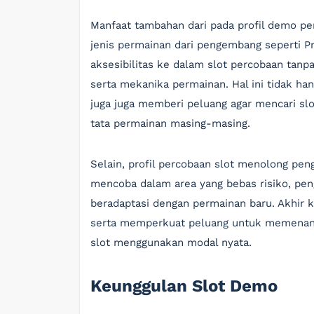
Manfaat tambahan dari pada profil demo pe
jenis permainan dari pengembang seperti P
aksesibilitas ke dalam slot percobaan tanp
serta mekanika permainan. Hal ini tidak ha
juga juga memberi peluang agar mencari slot
tata permainan masing-masing.
Selain, profil percobaan slot menolong pen
mencoba dalam area yang bebas risiko, pe
beradaptasi dengan permainan baru. Akhir ka
serta memperkuat peluang untuk memenang
slot menggunakan modal nyata.
Keunggulan Slot Demo