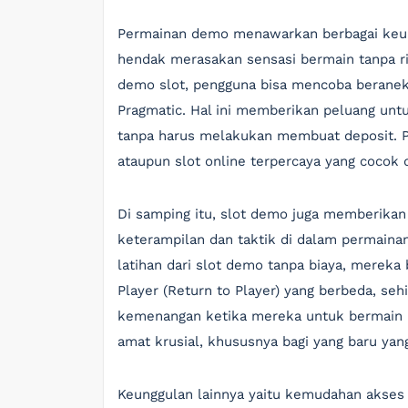
Permainan demo menawarkan berbagai keun
hendak merasakan sensasi bermain tanpa r
demo slot, pengguna bisa mencoba beraneka
Pragmatic. Hal ini memberikan peluang untu
tanpa harus melakukan membuat deposit. 
ataupun slot online terpercaya yang cocok 
Di samping itu, slot demo juga memberik
keterampilan dan taktik di dalam permaina
latihan dari slot demo tanpa biaya, mereka
Player (Return to Player) yang berbeda, 
kemenangan ketika mereka untuk bermain unt
amat krusial, khususnya bagi yang baru yang
Keunggulan lainnya yaitu kemudahan akses