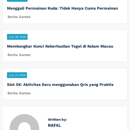
Menggali Permainan Kuda: Tidak Hanya Cuma Permainan
Berita Games
July 28, 2026
Membongkar Kunci Keberhasilan Togel di Kolam Macau
Berita Games
July 27, 2026
Slot 5K: Aktivitas Seru menggunakan Qris yang Praktis
Berita Games
Written by:
RAf4L