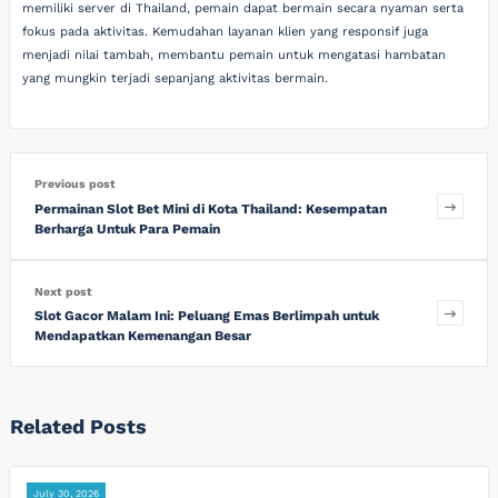
memiliki server di Thailand, pemain dapat bermain secara nyaman serta
fokus pada aktivitas. Kemudahan layanan klien yang responsif juga
menjadi nilai tambah, membantu pemain untuk mengatasi hambatan
yang mungkin terjadi sepanjang aktivitas bermain.
Previous post
Permainan Slot Bet Mini di Kota Thailand: Kesempatan
Berharga Untuk Para Pemain
Next post
Slot Gacor Malam Ini: Peluang Emas Berlimpah untuk
Mendapatkan Kemenangan Besar
Related Posts
July 30, 2026