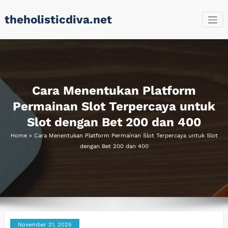
Skip
theholisticdiva.net
to
content
Cara Menentukan Platform
Permainan Slot Terpercaya untuk
Slot dengan Bet 200 dan 400
Home
»
Cara Menentukan Platform Permainan Slot Terpercaya untuk Slot
dengan Bet 200 dan 400
November 21, 2025