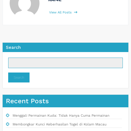
View All Posts
Search
Search
Recent Posts
Menggali Permainan Kuda: Tidak Hanya Cuma Permainan
Membongkar Kunci Keberhasilan Togel di Kolam Macau