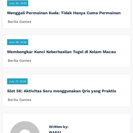
July 30, 2026
Menggali Permainan Kuda: Tidak Hanya Cuma Permainan
Berita Games
July 28, 2026
Membongkar Kunci Keberhasilan Togel di Kolam Macau
Berita Games
July 27, 2026
Slot 5K: Aktivitas Seru menggunakan Qris yang Praktis
Berita Games
Written by:
RAf4L