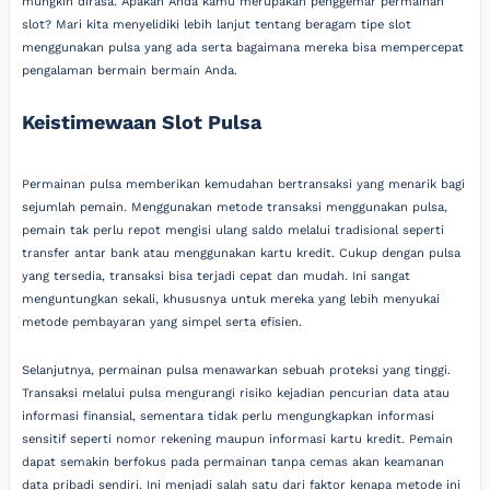
mungkin dirasa. Apakah Anda kamu merupakan penggemar permainan
slot? Mari kita menyelidiki lebih lanjut tentang beragam tipe slot
menggunakan pulsa yang ada serta bagaimana mereka bisa mempercepat
pengalaman bermain bermain Anda.
Keistimewaan Slot Pulsa
Permainan pulsa memberikan kemudahan bertransaksi yang menarik bagi
sejumlah pemain. Menggunakan metode transaksi menggunakan pulsa,
pemain tak perlu repot mengisi ulang saldo melalui tradisional seperti
transfer antar bank atau menggunakan kartu kredit. Cukup dengan pulsa
yang tersedia, transaksi bisa terjadi cepat dan mudah. Ini sangat
menguntungkan sekali, khususnya untuk mereka yang lebih menyukai
metode pembayaran yang simpel serta efisien.
Selanjutnya, permainan pulsa menawarkan sebuah proteksi yang tinggi.
Transaksi melalui pulsa mengurangi risiko kejadian pencurian data atau
informasi finansial, sementara tidak perlu mengungkapkan informasi
sensitif seperti nomor rekening maupun informasi kartu kredit. Pemain
dapat semakin berfokus pada permainan tanpa cemas akan keamanan
data pribadi sendiri. Ini menjadi salah satu dari faktor kenapa metode ini