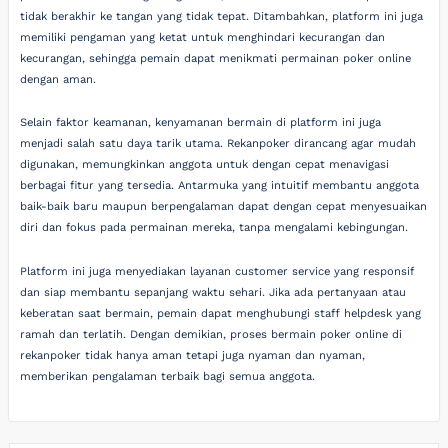
tidak berakhir ke tangan yang tidak tepat. Ditambahkan, platform ini juga
memiliki pengaman yang ketat untuk menghindari kecurangan dan
kecurangan, sehingga pemain dapat menikmati permainan poker online
dengan aman.
Selain faktor keamanan, kenyamanan bermain di platform ini juga
menjadi salah satu daya tarik utama. Rekanpoker dirancang agar mudah
digunakan, memungkinkan anggota untuk dengan cepat menavigasi
berbagai fitur yang tersedia. Antarmuka yang intuitif membantu anggota
baik-baik baru maupun berpengalaman dapat dengan cepat menyesuaikan
diri dan fokus pada permainan mereka, tanpa mengalami kebingungan.
Platform ini juga menyediakan layanan customer service yang responsif
dan siap membantu sepanjang waktu sehari. Jika ada pertanyaan atau
keberatan saat bermain, pemain dapat menghubungi staff helpdesk yang
ramah dan terlatih. Dengan demikian, proses bermain poker online di
rekanpoker tidak hanya aman tetapi juga nyaman dan nyaman,
memberikan pengalaman terbaik bagi semua anggota.