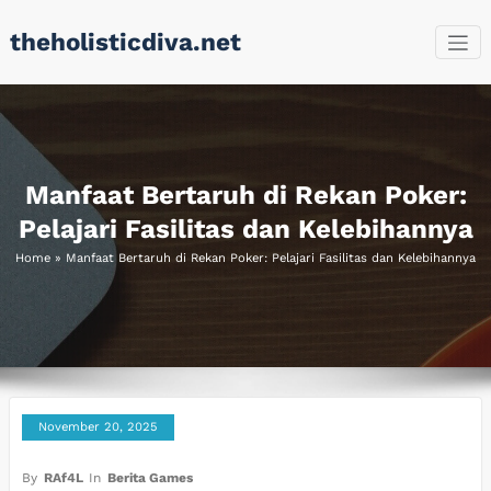
Skip
theholisticdiva.net
to
content
Manfaat Bertaruh di Rekan Poker:
Pelajari Fasilitas dan Kelebihannya
Home
»
Manfaat Bertaruh di Rekan Poker: Pelajari Fasilitas dan Kelebihannya
November 20, 2025
By
RAf4L
In
Berita Games