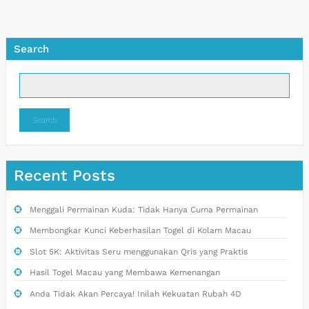
Search
Search
Recent Posts
Menggali Permainan Kuda: Tidak Hanya Cuma Permainan
Membongkar Kunci Keberhasilan Togel di Kolam Macau
Slot 5K: Aktivitas Seru menggunakan Qris yang Praktis
Hasil Togel Macau yang Membawa Kemenangan
Anda Tidak Akan Percaya! Inilah Kekuatan Rubah 4D