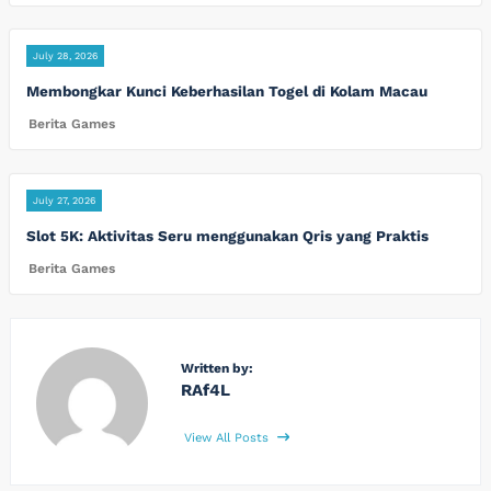
July 28, 2026
Membongkar Kunci Keberhasilan Togel di Kolam Macau
Berita Games
July 27, 2026
Slot 5K: Aktivitas Seru menggunakan Qris yang Praktis
Berita Games
Written by:
RAf4L
View All Posts