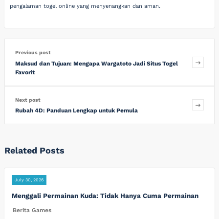
pengalaman togel online yang menyenangkan dan aman.
Previous post
Maksud dan Tujuan: Mengapa Wargatoto Jadi Situs Togel
Favorit
Next post
Rubah 4D: Panduan Lengkap untuk Pemula
Related Posts
July 30, 2026
Menggali Permainan Kuda: Tidak Hanya Cuma Permainan
Berita Games