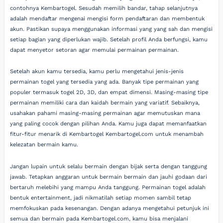
contohnya Kembartogel. Sesudah memilih bandar, tahap selanjutnya
adalah mendaftar mengenai mengisi form pendaftaran dan membentuk
akun. Pastikan supaya menggunakan informasi yang yang sah dan mengisi
setiap bagian yang diperlukan wajib. Setelah profil Anda berfungsi, kamu
dapat menyetor setoran agar memulai permainan permainan.
Setelah akun kamu tersedia, kamu perlu mengetahui jenis-jenis
permainan togel yang tersedia yang ada. Banyak tipe permainan yang
populer termasuk togel 2D, 3D, dan empat dimensi. Masing-masing tipe
permainan memiliki cara dan kaidah bermain yang variatif. Sebaiknya,
usahakan pahami masing-masing permainan agar memutuskan mana
yang paling cocok dengan pilihan Anda. Kamu juga dapat memanfaatkan
fitur-fitur menarik di Kembartogel Kembartogel.com untuk menambah
kelezatan bermain kamu.
Jangan lupain untuk selalu bermain dengan bijak serta dengan tanggung
jawab. Tetapkan anggaran untuk bermain bermain dan jauhi godaan dari
bertaruh melebihi yang mampu Anda tanggung. Permainan togel adalah
bentuk entertainment, jadi nikmatilah setiap momen sambil tetap
memfokuskan pada kesenangan. Dengan adanya mengetahui petunjuk ini
semua dan bermain pada Kembartogel.com, kamu bisa menjalani