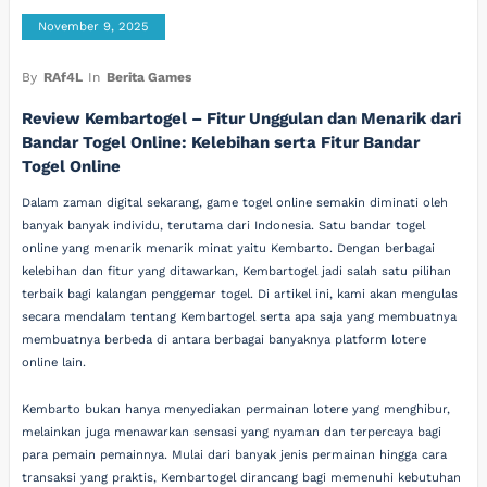
November 9, 2025
By
RAf4L
In
Berita Games
Review Kembartogel – Fitur Unggulan dan Menarik dari
Bandar Togel Online: Kelebihan serta Fitur Bandar
Togel Online
Dalam zaman digital sekarang, game togel online semakin diminati oleh
banyak banyak individu, terutama dari Indonesia. Satu bandar togel
online yang menarik menarik minat yaitu Kembarto. Dengan berbagai
kelebihan dan fitur yang ditawarkan, Kembartogel jadi salah satu pilihan
terbaik bagi kalangan penggemar togel. Di artikel ini, kami akan mengulas
secara mendalam tentang Kembartogel serta apa saja yang membuatnya
membuatnya berbeda di antara berbagai banyaknya platform lotere
online lain.
Kembarto bukan hanya menyediakan permainan lotere yang menghibur,
melainkan juga menawarkan sensasi yang nyaman dan terpercaya bagi
para pemain pemainnya. Mulai dari banyak jenis permainan hingga cara
transaksi yang praktis, Kembartogel dirancang bagi memenuhi kebutuhan