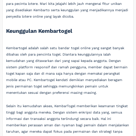
para pecinta lotere. Mari kita jelajahi lebih jauh mengenai fitur unikan
yang disediakan Kembarto serta keunggulan yang menjadikannya menjadi
penyedia lotere online yang layak dicoba.
Keunggulan Kembartogel
Kembartogel adalah salah satu bandar togel online yang sangat banyak
dibahas oleh para pencinta togel. Diantara keunggulannya ialah
kemudahan yang ditawarkan dari yang sapai kepada anggota. Dengan
sistem platform responsif dan ramah pengguna, member dapat bermain
togel kapan saja dan di mana saja hanya dengan memakai perangkat
mobile atau PC. Kembartogel kendati demikian menyediakan beragam
jenis permainan togel sehingga memungkinkan pemain untuk
menentukan sesuai dengan preferensi masing-masing.
Selain itu kemudahan akses, KembarTogel memberikan keamanan tingkat
tinggi bagi anggota mereka. Dengan sistem enkripsi data yang, semua
informasi dan transaksi anggota terlindungi secara baik. Hal ini
memberikan perasaan aman dan nyaman bagi pemain dalam menjalankan
taruhan, agar mereka dapat fokus pada permainan dan strategi tanpa