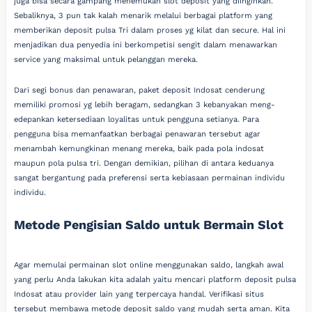
juga bisa secara gampang menemukan slot deposit yang diinginkan.
Sebaliknya, 3 pun tak kalah menarik melalui berbagai platform yang
memberikan deposit pulsa Tri dalam proses yg kilat dan secure. Hal ini
menjadikan dua penyedia ini berkompetisi sengit dalam menawarkan
service yang maksimal untuk pelanggan mereka.
Dari segi bonus dan penawaran, paket deposit Indosat cenderung
memiliki promosi yg lebih beragam, sedangkan 3 kebanyakan meng-
edepankan ketersediaan loyalitas untuk pengguna setianya. Para
pengguna bisa memanfaatkan berbagai penawaran tersebut agar
menambah kemungkinan menang mereka, baik pada pola indosat
maupun pola pulsa tri. Dengan demikian, pilihan di antara keduanya
sangat bergantung pada preferensi serta kebiasaan permainan individu
individu.
Metode Pengisian Saldo untuk Bermain Slot
Agar memulai permainan slot online menggunakan saldo, langkah awal
yang perlu Anda lakukan kita adalah yaitu mencari platform deposit pulsa
Indosat atau provider lain yang terpercaya handal. Verifikasi situs
tersebut membawa metode deposit saldo yang mudah serta aman. Kita