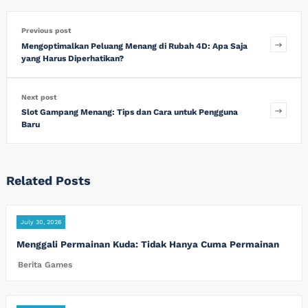
Previous post
Mengoptimalkan Peluang Menang di Rubah 4D: Apa Saja
yang Harus Diperhatikan?
Next post
Slot Gampang Menang: Tips dan Cara untuk Pengguna
Baru
Related Posts
July 30, 2026
Menggali Permainan Kuda: Tidak Hanya Cuma Permainan
Berita Games