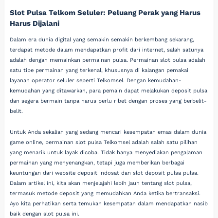
Slot Pulsa Telkom Seluler: Peluang Perak yang Harus
Harus Dijalani
Dalam era dunia digital yang semakin semakin berkembang sekarang,
terdapat metode dalam mendapatkan profit dari internet, salah satunya
adalah dengan memainkan permainan pulsa. Permainan slot pulsa adalah
satu tipe permainan yang terkenal, khususnya di kalangan pemakai
layanan operator seluler seperti Telkomsel. Dengan kemudahan-
kemudahan yang ditawarkan, para pemain dapat melakukan deposit pulsa
dan segera bermain tanpa harus perlu ribet dengan proses yang berbelit-
belit.
Untuk Anda sekalian yang sedang mencari kesempatan emas dalam dunia
game online, permainan slot pulsa Telkomsel adalah salah satu pilihan
yang menarik untuk layak dicoba. Tidak hanya menyediakan pengalaman
permainan yang menyenangkan, tetapi juga memberikan berbagai
keuntungan dari website deposit indosat dan slot deposit pulsa pulsa.
Dalam artikel ini, kita akan menjelajahi lebih jauh tentang slot pulsa,
termasuk metode deposit yang memudahkan Anda ketika bertransaksi.
Ayo kita perhatikan serta temukan kesempatan dalam mendapatkan nasib
baik dengan slot pulsa ini.