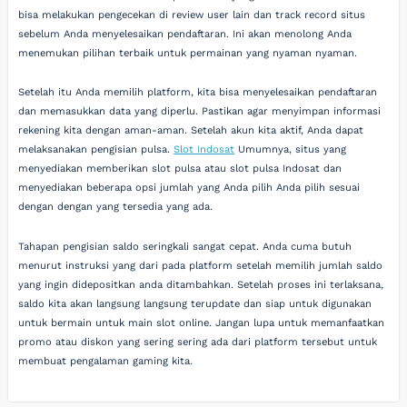
bisa melakukan pengecekan di review user lain dan track record situs
sebelum Anda menyelesaikan pendaftaran. Ini akan menolong Anda
menemukan pilihan terbaik untuk permainan yang nyaman nyaman.
Setelah itu Anda memilih platform, kita bisa menyelesaikan pendaftaran
dan memasukkan data yang diperlu. Pastikan agar menyimpan informasi
rekening kita dengan aman-aman. Setelah akun kita aktif, Anda dapat
melaksanakan pengisian pulsa.
Slot Indosat
Umumnya, situs yang
menyediakan memberikan slot pulsa atau slot pulsa Indosat dan
menyediakan beberapa opsi jumlah yang Anda pilih Anda pilih sesuai
dengan dengan yang tersedia yang ada.
Tahapan pengisian saldo seringkali sangat cepat. Anda cuma butuh
menurut instruksi yang dari pada platform setelah memilih jumlah saldo
yang ingin didepositkan anda ditambahkan. Setelah proses ini terlaksana,
saldo kita akan langsung langsung terupdate dan siap untuk digunakan
untuk bermain untuk main slot online. Jangan lupa untuk memanfaatkan
promo atau diskon yang sering sering ada dari platform tersebut untuk
membuat pengalaman gaming kita.