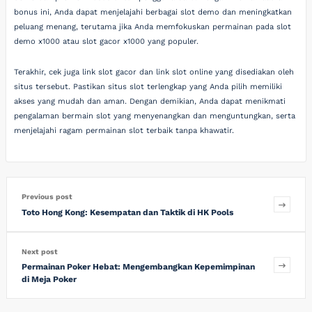
bonus ini, Anda dapat menjelajahi berbagai slot demo dan meningkatkan
peluang menang, terutama jika Anda memfokuskan permainan pada slot
demo x1000 atau slot gacor x1000 yang populer.
Terakhir, cek juga link slot gacor dan link slot online yang disediakan oleh
situs tersebut. Pastikan situs slot terlengkap yang Anda pilih memiliki
akses yang mudah dan aman. Dengan demikian, Anda dapat menikmati
pengalaman bermain slot yang menyenangkan dan menguntungkan, serta
menjelajahi ragam permainan slot terbaik tanpa khawatir.
Previous post
Toto Hong Kong: Kesempatan dan Taktik di HK Pools
Next post
Permainan Poker Hebat: Mengembangkan Kepemimpinan
di Meja Poker