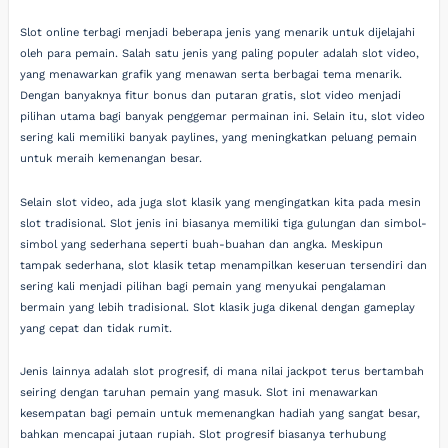
Slot online terbagi menjadi beberapa jenis yang menarik untuk dijelajahi
oleh para pemain. Salah satu jenis yang paling populer adalah slot video,
yang menawarkan grafik yang menawan serta berbagai tema menarik.
Dengan banyaknya fitur bonus dan putaran gratis, slot video menjadi
pilihan utama bagi banyak penggemar permainan ini. Selain itu, slot video
sering kali memiliki banyak paylines, yang meningkatkan peluang pemain
untuk meraih kemenangan besar.
Selain slot video, ada juga slot klasik yang mengingatkan kita pada mesin
slot tradisional. Slot jenis ini biasanya memiliki tiga gulungan dan simbol-
simbol yang sederhana seperti buah-buahan dan angka. Meskipun
tampak sederhana, slot klasik tetap menampilkan keseruan tersendiri dan
sering kali menjadi pilihan bagi pemain yang menyukai pengalaman
bermain yang lebih tradisional. Slot klasik juga dikenal dengan gameplay
yang cepat dan tidak rumit.
Jenis lainnya adalah slot progresif, di mana nilai jackpot terus bertambah
seiring dengan taruhan pemain yang masuk. Slot ini menawarkan
kesempatan bagi pemain untuk memenangkan hadiah yang sangat besar,
bahkan mencapai jutaan rupiah. Slot progresif biasanya terhubung