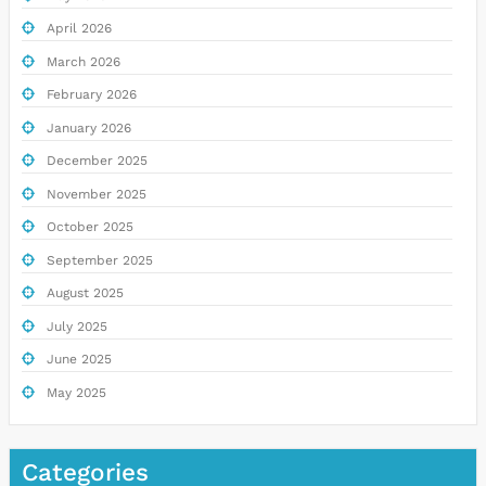
April 2026
March 2026
February 2026
January 2026
December 2025
November 2025
October 2025
September 2025
August 2025
July 2025
June 2025
May 2025
Categories