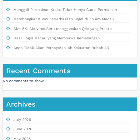
Menggali Permainan Kuda: Tidak Hanya Cuma Permainan
Membongkar Kunci Keberhasilan Togel di Kolam Macau
Slot 5K: Aktivitas Seru menggunakan Qris yang Praktis
Hasil Togel Macau yang Membawa Kemenangan
Anda Tidak Akan Percaya! Inilah Kekuatan Rubah 4D
Recent Comments
No comments to show.
Archives
July 2026
June 2026
May 2026