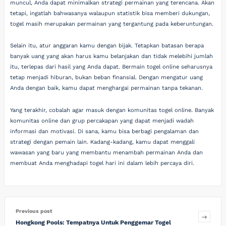
muncul, Anda dapat minimalkan strategi permainan yang terencana. Akan
tetapi, ingatlah bahwasanya walaupun statistik bisa memberi dukungan,
togel masih merupakan permainan yang tergantung pada keberuntungan.
Selain itu, atur anggaran kamu dengan bijak. Tetapkan batasan berapa
banyak uang yang akan harus kamu belanjakan dan tidak melebihi jumlah
itu, terlepas dari hasil yang Anda dapat. Bermain togel online seharusnya
tetap menjadi hiburan, bukan beban finansial. Dengan mengatur uang
Anda dengan baik, kamu dapat menghargai permainan tanpa tekanan.
Yang terakhir, cobalah agar masuk dengan komunitas togel online. Banyak
komunitas online dan grup percakapan yang dapat menjadi wadah
informasi dan motivasi. Di sana, kamu bisa berbagi pengalaman dan
strategi dengan pemain lain. Kadang-kadang, kamu dapat menggali
wawasan yang baru yang membantu menambah permainan Anda dan
membuat Anda menghadapi togel hari ini dalam lebih percaya diri.
Previous post
Hongkong Pools: Tempatnya Untuk Penggemar Togel