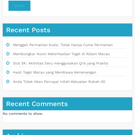
Search
Recent Posts
Menggali Permainan Kuda: Tidak Hanya Cuma Permainan
Membongkar Kunci Keberhasilan Togel di Kolam Macau
Slot 5K: Aktivitas Seru menggunakan Qris yang Praktis
Hasil Togel Macau yang Membawa Kemenangan
Anda Tidak Akan Percaya! Inilah Kekuatan Rubah 4D
Recent Comments
No comments to show.