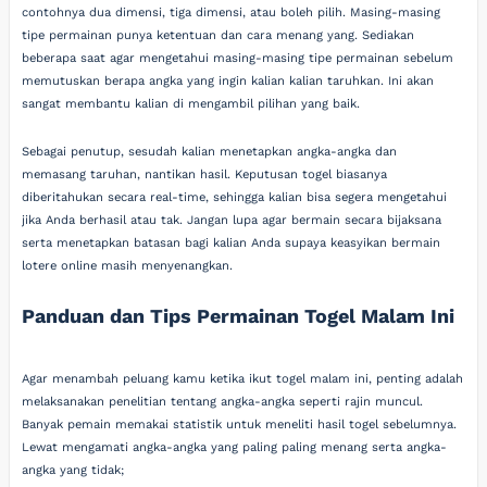
contohnya dua dimensi, tiga dimensi, atau boleh pilih. Masing-masing
tipe permainan punya ketentuan dan cara menang yang. Sediakan
beberapa saat agar mengetahui masing-masing tipe permainan sebelum
memutuskan berapa angka yang ingin kalian kalian taruhkan. Ini akan
sangat membantu kalian di mengambil pilihan yang baik.
Sebagai penutup, sesudah kalian menetapkan angka-angka dan
memasang taruhan, nantikan hasil. Keputusan togel biasanya
diberitahukan secara real-time, sehingga kalian bisa segera mengetahui
jika Anda berhasil atau tak. Jangan lupa agar bermain secara bijaksana
serta menetapkan batasan bagi kalian Anda supaya keasyikan bermain
lotere online masih menyenangkan.
Panduan dan Tips Permainan Togel Malam Ini
Agar menambah peluang kamu ketika ikut togel malam ini, penting adalah
melaksanakan penelitian tentang angka-angka seperti rajin muncul.
Banyak pemain memakai statistik untuk meneliti hasil togel sebelumnya.
Lewat mengamati angka-angka yang paling paling menang serta angka-
angka yang tidak;