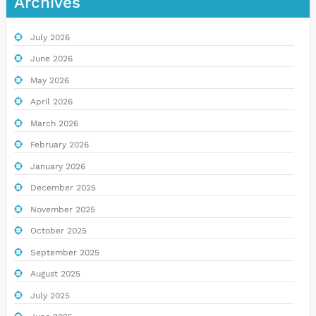
Archives
July 2026
June 2026
May 2026
April 2026
March 2026
February 2026
January 2026
December 2025
November 2025
October 2025
September 2025
August 2025
July 2025