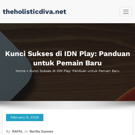
Skip
theholisticdiva.net
to
content
Kunci Sukses di IDN Play: Panduan
untuk Pemain Baru
Home
»
Kunci Sukses di IDN Play: Panduan untuk Pemain Baru
February 6, 2026
By
RAf4L
In
Berita Games