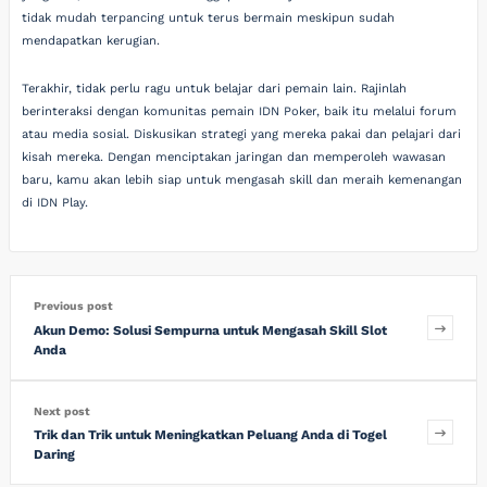
tidak mudah terpancing untuk terus bermain meskipun sudah
mendapatkan kerugian.
Terakhir, tidak perlu ragu untuk belajar dari pemain lain. Rajinlah
berinteraksi dengan komunitas pemain IDN Poker, baik itu melalui forum
atau media sosial. Diskusikan strategi yang mereka pakai dan pelajari dari
kisah mereka. Dengan menciptakan jaringan dan memperoleh wawasan
baru, kamu akan lebih siap untuk mengasah skill dan meraih kemenangan
di IDN Play.
Previous post
Akun Demo: Solusi Sempurna untuk Mengasah Skill Slot
Anda
Next post
Trik dan Trik untuk Meningkatkan Peluang Anda di Togel
Daring