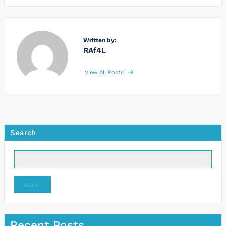
Written by:
RAf4L
View All Posts
Search
Search
Recent Posts