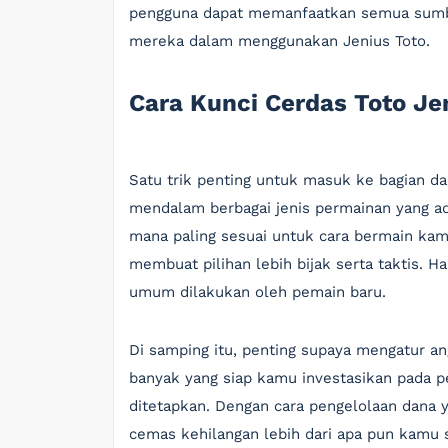
pengguna dapat memanfaatkan semua sumb
mereka dalam menggunakan Jenius Toto.
Cara Kunci Cerdas Toto Je
Satu trik penting untuk masuk ke bagian d
mendalam berbagai jenis permainan yang ada.
mana paling sesuai untuk cara bermain ka
membuat pilihan lebih bijak serta taktis. 
umum dilakukan oleh pemain baru.
Di samping itu, penting supaya mengatur a
banyak yang siap kamu investasikan pada p
ditetapkan. Dengan cara pengelolaan dana 
cemas kehilangan lebih dari apa pun kamu