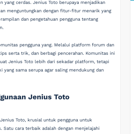
n yang cerdas. Jenius Toto berupaya menjadikan
an menguntungkan dengan fitur-fitur menarik yang
erampilan dan pengetahuan pengguna tentang
n.
komunitas pengguna yang. Melalui platform forum dan
ips serta trik, dan berbagi pencerahan. Komunitas ini
at Jenius Toto lebih dari sekadar platform, tetapi
ki yang sama serupa agar saling mendukung dan
gunaan Jenius Toto
enius Toto, krusial untuk pengguna untuk
Satu cara terbaik adalah dengan menjelajahi