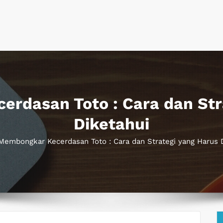
rdasan Toto : Cara dan Str
Diketahui
Membongkar Kecerdasan Toto : Cara dan Strategi yang Harus 