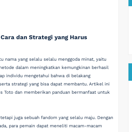
Cara dan Strategi yang Harus
tu nama yang selalu selalu menggoda minat, yaitu
i metode dalam meningkatkan kemungkinan berhasil
etiap individu mengetahui bahwa di belakang
erta strategi yang bisa dapat membantu. Artikel ini
ius Toto dan memberikan panduan bermanfaat untuk
 tetapi juga sebuah fandom yang selalu maju. Dengan
 ada, para pemain dapat meneliti macam-macam