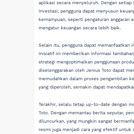
aplikasi secara menyeluruh. Dengan setiap
investasi, pengguna dapat menyusun keuan
kemampuan, seperti pengaturan anggaran a
mengatur keuangan secara lebih baik.
Selain itu, pengguna dapat memanfaatkan ini
Inisiatif ini memberikan informasi tambaha
strategi mengoptimalkan penggunaan produ
diselenggarakan oleh Jenius Toto dapat me
memudahkan dalam proses pengambilan kep
yang diperoleh, semakin dapat mendapatkan 
Terakhir, selalu tetap up-to-date dengan i
Toto. Dengan memantau berita seputar, pen
diluncurkan, yang mungkin sangat bermanfa
resmi juga menjadi cara yang efektif untuk 