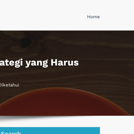
Home
ategi yang Harus
Diketahui
Search