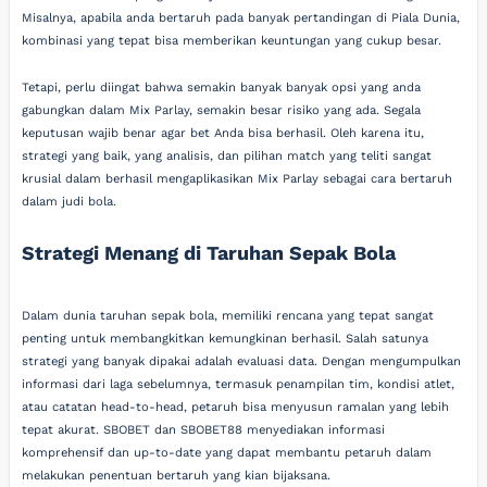
Misalnya, apabila anda bertaruh pada banyak pertandingan di Piala Dunia,
kombinasi yang tepat bisa memberikan keuntungan yang cukup besar.
Tetapi, perlu diingat bahwa semakin banyak banyak opsi yang anda
gabungkan dalam Mix Parlay, semakin besar risiko yang ada. Segala
keputusan wajib benar agar bet Anda bisa berhasil. Oleh karena itu,
strategi yang baik, yang analisis, dan pilihan match yang teliti sangat
krusial dalam berhasil mengaplikasikan Mix Parlay sebagai cara bertaruh
dalam judi bola.
Strategi Menang di Taruhan Sepak Bola
Dalam dunia taruhan sepak bola, memiliki rencana yang tepat sangat
penting untuk membangkitkan kemungkinan berhasil. Salah satunya
strategi yang banyak dipakai adalah evaluasi data. Dengan mengumpulkan
informasi dari laga sebelumnya, termasuk penampilan tim, kondisi atlet,
atau catatan head-to-head, petaruh bisa menyusun ramalan yang lebih
tepat akurat. SBOBET dan SBOBET88 menyediakan informasi
komprehensif dan up-to-date yang dapat membantu petaruh dalam
melakukan penentuan bertaruh yang kian bijaksana.