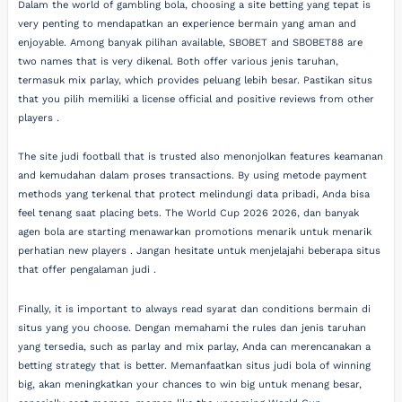
Dalam the world of gambling bola, choosing a site betting yang tepat is
very penting to mendapatkan an experience bermain yang aman and
enjoyable. Among banyak pilihan available, SBOBET and SBOBET88 are
two names that is very dikenal. Both offer various jenis taruhan,
termasuk mix parlay, which provides peluang lebih besar. Pastikan situs
that you pilih memiliki a license official and positive reviews from other
players .
The site judi football that is trusted also menonjolkan features keamanan
and kemudahan dalam proses transactions. By using metode payment
methods yang terkenal that protect melindungi data pribadi, Anda bisa
feel tenang saat placing bets. The World Cup 2026 2026, dan banyak
agen bola are starting menawarkan promotions menarik untuk menarik
perhatian new players . Jangan hesitate untuk menjelajahi beberapa situs
that offer pengalaman judi .
Finally, it is important to always read syarat dan conditions bermain di
situs yang you choose. Dengan memahami the rules dan jenis taruhan
yang tersedia, such as parlay and mix parlay, Anda can merencanakan a
betting strategy that is better. Memanfaatkan situs judi bola of winning
big, akan meningkatkan your chances to win big untuk menang besar,