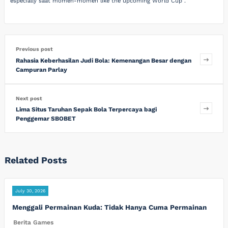
especially saat momen-momen like the upcoming World Cup .
Previous post
Rahasia Keberhasilan Judi Bola: Kemenangan Besar dengan
Campuran Parlay
Next post
Lima Situs Taruhan Sepak Bola Terpercaya bagi
Penggemar SBOBET
Related Posts
July 30, 2026
Menggali Permainan Kuda: Tidak Hanya Cuma Permainan
Berita Games