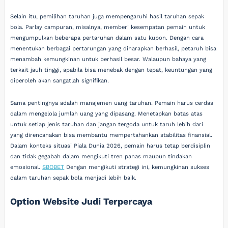
Selain itu, pemilihan taruhan juga mempengaruhi hasil taruhan sepak
bola. Parlay campuran, misalnya, memberi kesempatan pemain untuk
mengumpulkan beberapa pertaruhan dalam satu kupon. Dengan cara
menentukan berbagai pertarungan yang diharapkan berhasil, petaruh bisa
menambah kemungkinan untuk berhasil besar. Walaupun bahaya yang
terkait jauh tinggi, apabila bisa menebak dengan tepat, keuntungan yang
diperoleh akan sangatlah signifikan.
Sama pentingnya adalah manajemen uang taruhan. Pemain harus cerdas
dalam mengelola jumlah uang yang dipasang. Menetapkan batas atas
untuk setiap jenis taruhan dan jangan tergoda untuk taruh lebih dari
yang direncanakan bisa membantu mempertahankan stabilitas finansial.
Dalam konteks situasi Piala Dunia 2026, pemain harus tetap berdisiplin
dan tidak gegabah dalam mengikuti tren panas maupun tindakan
emosional.
SBOBET
Dengan mengikuti strategi ini, kemungkinan sukses
dalam taruhan sepak bola menjadi lebih baik.
Option Website Judi Terpercaya