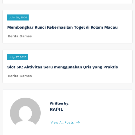
July 28, 2026
Membongkar Kunci Keberhasilan Togel di Kolam Macau
Berita Games
July 27, 2026
Slot 5K: Aktivitas Seru menggunakan Qris yang Praktis
Berita Games
Written by:
RAf4L
View All Posts