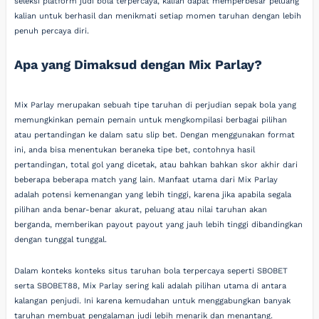
seleksi platform judi bola terpercaya, kalian dapat memperbesar peluang
kalian untuk berhasil dan menikmati setiap momen taruhan dengan lebih
penuh percaya diri.
Apa yang Dimaksud dengan Mix Parlay?
Mix Parlay merupakan sebuah tipe taruhan di perjudian sepak bola yang
memungkinkan pemain pemain untuk mengkompilasi berbagai pilihan
atau pertandingan ke dalam satu slip bet. Dengan menggunakan format
ini, anda bisa menentukan beraneka tipe bet, contohnya hasil
pertandingan, total gol yang dicetak, atau bahkan bahkan skor akhir dari
beberapa beberapa match yang lain. Manfaat utama dari Mix Parlay
adalah potensi kemenangan yang lebih tinggi, karena jika apabila segala
pilihan anda benar-benar akurat, peluang atau nilai taruhan akan
berganda, memberikan payout payout yang jauh lebih tinggi dibandingkan
dengan tunggal tunggal.
Dalam konteks konteks situs taruhan bola terpercaya seperti SBOBET
serta SBOBET88, Mix Parlay sering kali adalah pilihan utama di antara
kalangan penjudi. Ini karena kemudahan untuk menggabungkan banyak
taruhan membuat pengalaman judi lebih menarik dan menantang.