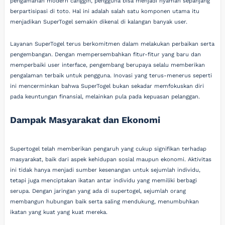
pengamanan modern canggih, pengguna bisa menjadi nyaman sepanjang
berpartisipasi di toto. Hal ini adalah salah satu komponen utama itu
menjadikan SuperTogel semakin dikenal di kalangan banyak user.
Layanan SuperTogel terus berkomitmen dalam melakukan perbaikan serta
pengembangan. Dengan mempersembahkan fitur-fitur yang baru dan
memperbaiki user interface, pengembang berupaya selalu memberikan
pengalaman terbaik untuk pengguna. Inovasi yang terus-menerus seperti
ini mencerminkan bahwa SuperTogel bukan sekadar memfokuskan diri
pada keuntungan finansial, melainkan pula pada kepuasan pelanggan.
Dampak Masyarakat dan Ekonomi
Supertogel telah memberikan pengaruh yang cukup signifikan terhadap
masyarakat, baik dari aspek kehidupan sosial maupun ekonomi. Aktivitas
ini tidak hanya menjadi sumber kesenangan untuk sejumlah individu,
tetapi juga menciptakan ikatan antar individu yang memiliki berbagi
serupa. Dengan jaringan yang ada di supertogel, sejumlah orang
membangun hubungan baik serta saling mendukung, menumbuhkan
ikatan yang kuat yang kuat mereka.