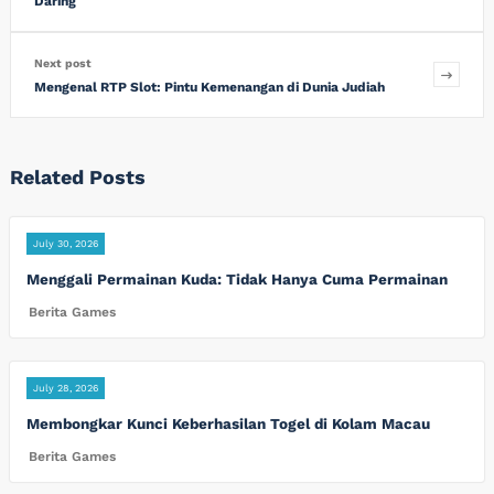
Daring
Next post
Mengenal RTP Slot: Pintu Kemenangan di Dunia Judiah
Related Posts
July 30, 2026
Menggali Permainan Kuda: Tidak Hanya Cuma Permainan
Berita Games
July 28, 2026
Membongkar Kunci Keberhasilan Togel di Kolam Macau
Berita Games