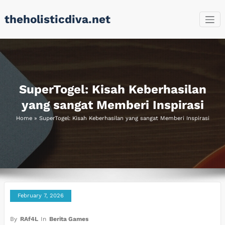
Skip
theholisticdiva.net
to
content
SuperTogel: Kisah Keberhasilan
yang sangat Memberi Inspirasi
Home
»
SuperTogel: Kisah Keberhasilan yang sangat Memberi Inspirasi
February 7, 2026
By
RAf4L
In
Berita Games