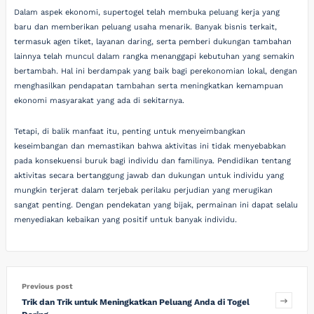
Dalam aspek ekonomi, supertogel telah membuka peluang kerja yang
baru dan memberikan peluang usaha menarik. Banyak bisnis terkait,
termasuk agen tiket, layanan daring, serta pemberi dukungan tambahan
lainnya telah muncul dalam rangka menanggapi kebutuhan yang semakin
bertambah. Hal ini berdampak yang baik bagi perekonomian lokal, dengan
menghasilkan pendapatan tambahan serta meningkatkan kemampuan
ekonomi masyarakat yang ada di sekitarnya.
Tetapi, di balik manfaat itu, penting untuk menyeimbangkan
keseimbangan dan memastikan bahwa aktivitas ini tidak menyebabkan
pada konsekuensi buruk bagi individu dan familinya. Pendidikan tentang
aktivitas secara bertanggung jawab dan dukungan untuk individu yang
mungkin terjerat dalam terjebak perilaku perjudian yang merugikan
sangat penting. Dengan pendekatan yang bijak, permainan ini dapat selalu
menyediakan kebaikan yang positif untuk banyak individu.
Previous post
Trik dan Trik untuk Meningkatkan Peluang Anda di Togel