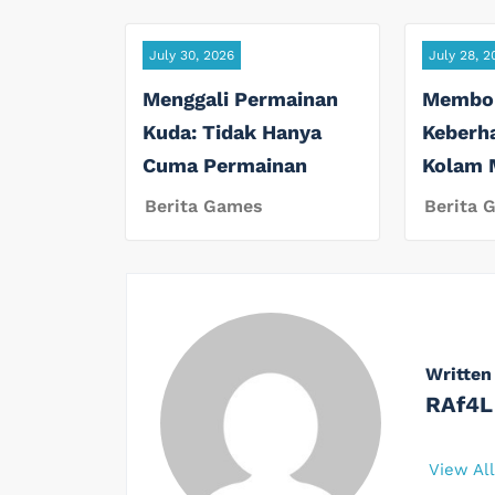
July 30, 2026
July 28, 2
Menggali Permainan
Membon
Kuda: Tidak Hanya
Keberha
Cuma Permainan
Kolam 
Berita Games
Berita 
Written
RAf4L
View Al