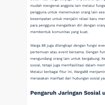
mudah mengenal anggota lain melalui fungsi 
pengguna untuk menemukan orang lain sesua
kesempatan untuk menjalin relasi baru menj
para pengguna mengaitkan diri dengan oran
membentuk komunitas yang kuat.
Warga 88 juga dilengkapi dengan fungsi e
pertemuan atau event bersama. Dengan fun
mengundang orang lain untuk bergabung. Keg
sosial, tetapi juga memfasilitasi dalam mem
Melalui berbagai fitur ini, Warga88 menjam
merasakan manfaat dari hubungan sosial y
Pengaruh Jaringan Sosial