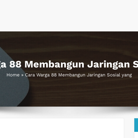
a 88 Membangun Jaringan S
Home
»
Cara Warga 88 Membangun Jaringan Sosial yang