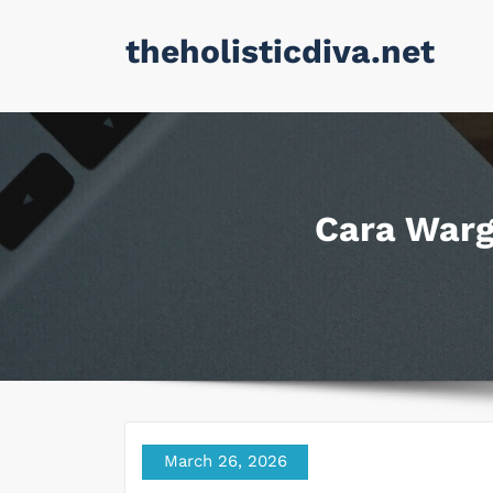
Skip
theholisticdiva.net
to
content
Cara Warg
March 26, 2026