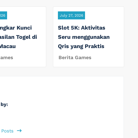
026
July 27, 2026
gkar Kunci
Slot 5K: Aktivitas
silan Togel di
Seru menggunakan
Macau
Qris yang Praktis
Games
Berita Games
 by:
l Posts