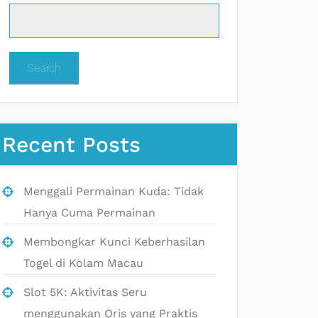
Search
Recent Posts
Menggali Permainan Kuda: Tidak
Hanya Cuma Permainan
Membongkar Kunci Keberhasilan
Togel di Kolam Macau
Slot 5K: Aktivitas Seru
menggunakan Qris yang Praktis