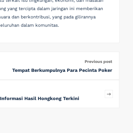
u terkait isu lingkungan, ekonomi, dan masalah
ng yang tercipta dalam jaringan ini memberikan
suara dan berkontribusi, yang pada gilirannya
eluruhan dalam komunitas.
Previous post
Tempat Berkumpulnya Para Pecinta Poker
Informasi Hasil Hongkong Terkini