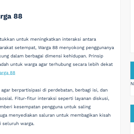
rga 88
tukkan untuk meningkatkan interaksi antara
yarakat setempat, Warga 88 menyokong penggunanya
kung dalam berbagai dimensi kehidupan. Prinsip
adah untuk warga agar terhubung secara lebih dekat
arga 88
N
gar berpartisipasi di perdebatan, berbagi isi, dan
sial. Fitur-fitur interaksi seperti layanan diskusi,
mberi kesempatan pengguna untuk saling
8 juga menyediakan saluran untuk membagikan kisah
i seluruh warga.