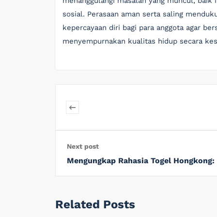
menanggulangi masalah yang muncul, baik it
sosial. Perasaan aman serta saling menduku
kepercayaan diri bagi para anggota agar ber
menyempurnakan kualitas hidup secara kes
Next post
Mengungkap Rahasia Togel Hongkong: 
Related Posts