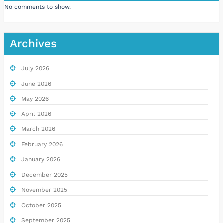
No comments to show.
Archives
July 2026
June 2026
May 2026
April 2026
March 2026
February 2026
January 2026
December 2025
November 2025
October 2025
September 2025