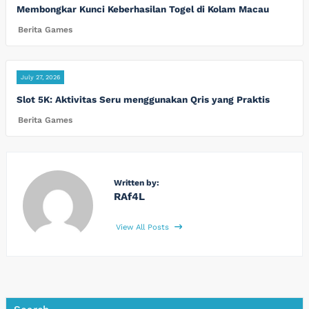
Membongkar Kunci Keberhasilan Togel di Kolam Macau
Berita Games
July 27, 2026
Slot 5K: Aktivitas Seru menggunakan Qris yang Praktis
Berita Games
Written by:
RAf4L
View All Posts