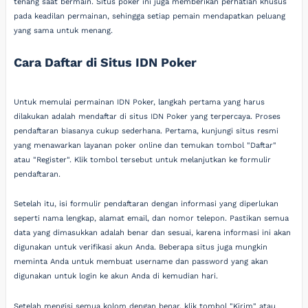
tenang saat bermain. Situs poker ini juga memberikan perhatian khusus
pada keadilan permainan, sehingga setiap pemain mendapatkan peluang
yang sama untuk menang.
Cara Daftar di Situs IDN Poker
Untuk memulai permainan IDN Poker, langkah pertama yang harus
dilakukan adalah mendaftar di situs IDN Poker yang terpercaya. Proses
pendaftaran biasanya cukup sederhana. Pertama, kunjungi situs resmi
yang menawarkan layanan poker online dan temukan tombol "Daftar"
atau "Register". Klik tombol tersebut untuk melanjutkan ke formulir
pendaftaran.
Setelah itu, isi formulir pendaftaran dengan informasi yang diperlukan
seperti nama lengkap, alamat email, dan nomor telepon. Pastikan semua
data yang dimasukkan adalah benar dan sesuai, karena informasi ini akan
digunakan untuk verifikasi akun Anda. Beberapa situs juga mungkin
meminta Anda untuk membuat username dan password yang akan
digunakan untuk login ke akun Anda di kemudian hari.
Setelah mengisi semua kolom dengan benar, klik tombol "Kirim" atau