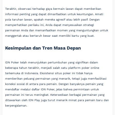
Terakhir, observasi terhadap gaya bermain lawan dapat memberikan
informasi penting yang dapat dimanfaatkan untuk keuntungan. Amati
pola taruhan lawan, apakah mereka agresif atau lebih pasif. Dengan
memperhatikan perilaku ini, Anda dapat menyesuaikan strategi
permainan Anda dan memanfaatkan momen yang menguntungkan untuk
menggertak atau bertaruh besar saat memiliki kartu yang kuat.
Kesimpulan dan Tren Masa Depan
IDN Poker telah menunjukkan pertumbuhan yang signifikan dalam
beberapa tahun terakhir, menjadi salah satu platform poker online
terkemuka di Indonesia. Eksistensi situs poker ini tidak hanya
memberikan peluang permainan yang menarik, tetapi juga memfasilitasi
koneksi sosial di antara para pemain. Dengan banyaknya pemain yang
mendaftar melalui daftar IDN Poker, jelas bahwa permintaan untuk
permainan ini terus meningkat. Ketersediaan berbagai permainan yang
ditawarkan oleh IDN Play juga turut menarik minat para pemain baru dan
berpengalaman.