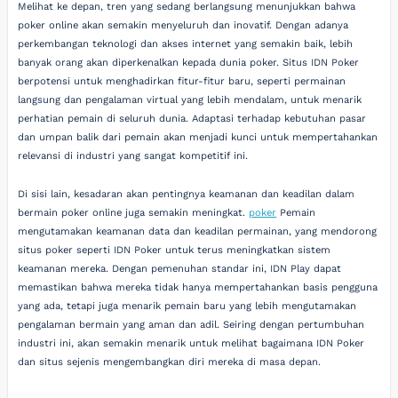
Melihat ke depan, tren yang sedang berlangsung menunjukkan bahwa
poker online akan semakin menyeluruh dan inovatif. Dengan adanya
perkembangan teknologi dan akses internet yang semakin baik, lebih
banyak orang akan diperkenalkan kepada dunia poker. Situs IDN Poker
berpotensi untuk menghadirkan fitur-fitur baru, seperti permainan
langsung dan pengalaman virtual yang lebih mendalam, untuk menarik
perhatian pemain di seluruh dunia. Adaptasi terhadap kebutuhan pasar
dan umpan balik dari pemain akan menjadi kunci untuk mempertahankan
relevansi di industri yang sangat kompetitif ini.
Di sisi lain, kesadaran akan pentingnya keamanan dan keadilan dalam
bermain poker online juga semakin meningkat.
poker
Pemain
mengutamakan keamanan data dan keadilan permainan, yang mendorong
situs poker seperti IDN Poker untuk terus meningkatkan sistem
keamanan mereka. Dengan pemenuhan standar ini, IDN Play dapat
memastikan bahwa mereka tidak hanya mempertahankan basis pengguna
yang ada, tetapi juga menarik pemain baru yang lebih mengutamakan
pengalaman bermain yang aman dan adil. Seiring dengan pertumbuhan
industri ini, akan semakin menarik untuk melihat bagaimana IDN Poker
dan situs sejenis mengembangkan diri mereka di masa depan.