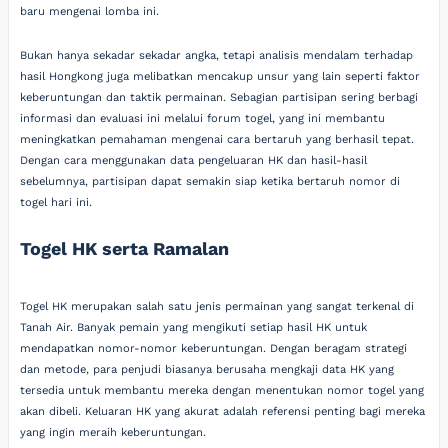
baru mengenai lomba ini.
Bukan hanya sekadar sekadar angka, tetapi analisis mendalam terhadap
hasil Hongkong juga melibatkan mencakup unsur yang lain seperti faktor
keberuntungan dan taktik permainan. Sebagian partisipan sering berbagi
informasi dan evaluasi ini melalui forum togel, yang ini membantu
meningkatkan pemahaman mengenai cara bertaruh yang berhasil tepat.
Dengan cara menggunakan data pengeluaran HK dan hasil-hasil
sebelumnya, partisipan dapat semakin siap ketika bertaruh nomor di
togel hari ini.
Togel HK serta Ramalan
Togel HK merupakan salah satu jenis permainan yang sangat terkenal di
Tanah Air. Banyak pemain yang mengikuti setiap hasil HK untuk
mendapatkan nomor-nomor keberuntungan. Dengan beragam strategi
dan metode, para penjudi biasanya berusaha mengkaji data HK yang
tersedia untuk membantu mereka dengan menentukan nomor togel yang
akan dibeli. Keluaran HK yang akurat adalah referensi penting bagi mereka
yang ingin meraih keberuntungan.