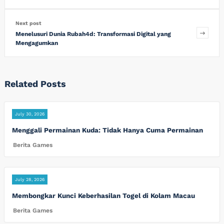
Next post
Menelusuri Dunia Rubah4d: Transformasi Digital yang
Mengagumkan
Related Posts
July 30, 2026
Menggali Permainan Kuda: Tidak Hanya Cuma Permainan
Berita Games
July 28, 2026
Membongkar Kunci Keberhasilan Togel di Kolam Macau
Berita Games