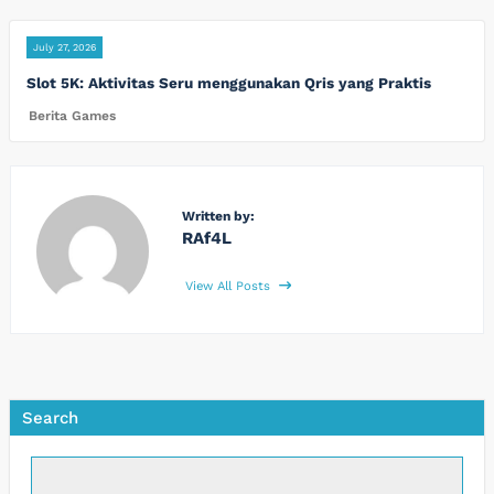
July 27, 2026
Slot 5K: Aktivitas Seru menggunakan Qris yang Praktis
Berita Games
Written by:
RAf4L
View All Posts
Search