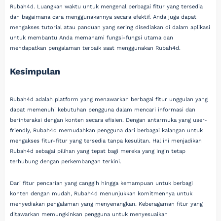
Rubah4d. Luangkan waktu untuk mengenal berbagai fitur yang tersedia
dan bagaimana cara menggunakannya secara efektif. Anda juga dapat
mengakses tutorial atau panduan yang sering disediakan di dalam aplikasi
untuk membantu Anda memahami fungsi-fungsi utama dan
mendapatkan pengalaman terbaik saat menggunakan Rubah4d.
Kesimpulan
Rubah4d adalah platform yang menawarkan berbagai fitur unggulan yang
dapat memenuhi kebutuhan pengguna dalam mencari informasi dan
berinteraksi dengan konten secara efisien. Dengan antarmuka yang user-
friendly, Rubah4d memudahkan pengguna dari berbagai kalangan untuk
mengakses fitur-fitur yang tersedia tanpa kesulitan. Hal ini menjadikan
Rubah4d sebagai pilihan yang tepat bagi mereka yang ingin tetap
terhubung dengan perkembangan terkini.
Dari fitur pencarian yang canggih hingga kemampuan untuk berbagi
konten dengan mudah, Rubah4d menunjukkan komitmennya untuk
menyediakan pengalaman yang menyenangkan. Keberagaman fitur yang
ditawarkan memungkinkan pengguna untuk menyesuaikan