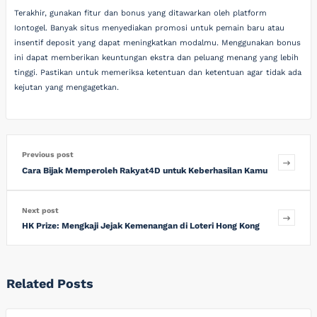
Terakhir, gunakan fitur dan bonus yang ditawarkan oleh platform
Iontogel. Banyak situs menyediakan promosi untuk pemain baru atau
insentif deposit yang dapat meningkatkan modalmu. Menggunakan bonus
ini dapat memberikan keuntungan ekstra dan peluang menang yang lebih
tinggi. Pastikan untuk memeriksa ketentuan dan ketentuan agar tidak ada
kejutan yang mengagetkan.
Previous post
Cara Bijak Memperoleh Rakyat4D untuk Keberhasilan Kamu
Next post
HK Prize: Mengkaji Jejak Kemenangan di Loteri Hong Kong
Related Posts