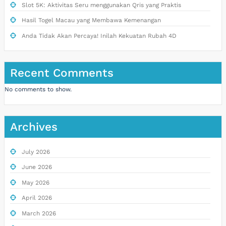
Slot 5K: Aktivitas Seru menggunakan Qris yang Praktis
Hasil Togel Macau yang Membawa Kemenangan
Anda Tidak Akan Percaya! Inilah Kekuatan Rubah 4D
Recent Comments
No comments to show.
Archives
July 2026
June 2026
May 2026
April 2026
March 2026