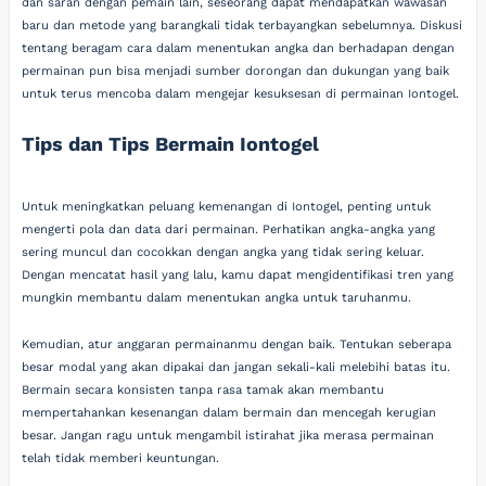
dan saran dengan pemain lain, seseorang dapat mendapatkan wawasan
baru dan metode yang barangkali tidak terbayangkan sebelumnya. Diskusi
tentang beragam cara dalam menentukan angka dan berhadapan dengan
permainan pun bisa menjadi sumber dorongan dan dukungan yang baik
untuk terus mencoba dalam mengejar kesuksesan di permainan Iontogel.
Tips dan Tips Bermain Iontogel
Untuk meningkatkan peluang kemenangan di Iontogel, penting untuk
mengerti pola dan data dari permainan. Perhatikan angka-angka yang
sering muncul dan cocokkan dengan angka yang tidak sering keluar.
Dengan mencatat hasil yang lalu, kamu dapat mengidentifikasi tren yang
mungkin membantu dalam menentukan angka untuk taruhanmu.
Kemudian, atur anggaran permainanmu dengan baik. Tentukan seberapa
besar modal yang akan dipakai dan jangan sekali-kali melebihi batas itu.
Bermain secara konsisten tanpa rasa tamak akan membantu
mempertahankan kesenangan dalam bermain dan mencegah kerugian
besar. Jangan ragu untuk mengambil istirahat jika merasa permainan
telah tidak memberi keuntungan.