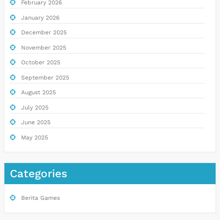
February 2026
January 2026
December 2025
November 2025
October 2025
September 2025
August 2025
July 2025
June 2025
May 2025
Categories
Berita Games