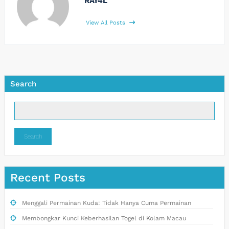
RAf4L
View All Posts
Search
Search
Recent Posts
Menggali Permainan Kuda: Tidak Hanya Cuma Permainan
Membongkar Kunci Keberhasilan Togel di Kolam Macau