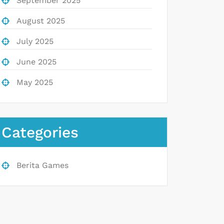
September 2025
August 2025
July 2025
June 2025
May 2025
Categories
Berita Games