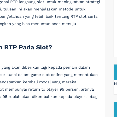
enai RTP langsung slot untuk meningkatkan strategi
ni, tulisan ini akan menjelaskan metode untuk
getahuan yang lebih baik tentang RTP slot serta
ngkan yang bisa menuntun anda menuju
n RTP Pada Slot?
n yang akan diberikan lagi kepada pemain dalam
 unsur kunci dalam game slot online yang menentukan
 mendapatkan kembali modal yang mereka
N
lot mempunyai return to player 95 persen, artinya
kira 95 rupiah akan dikembalikan kepada player sebagai