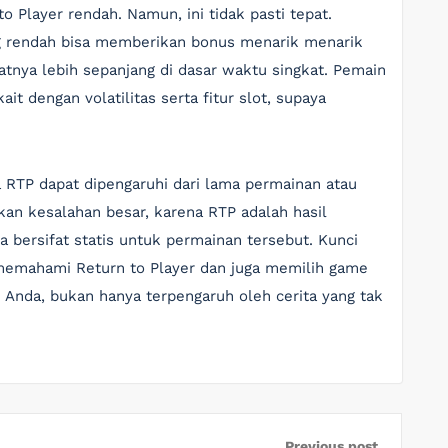
o Player rendah. Namun, ini tidak pasti tepat.
ng rendah bisa memberikan bonus menarik menarik
tnya lebih sepanjang di dasar waktu singkat. Pemain
it dengan volatilitas serta fitur slot, supaya
a RTP dapat dipengaruhi dari lama permainan atau
kan kesalahan besar, karena RTP adalah hasil
a bersifat statis untuk permainan tersebut. Kunci
memahami Return to Player dan juga memilih game
i Anda, bukan hanya terpengaruh oleh cerita yang tak
Previous post