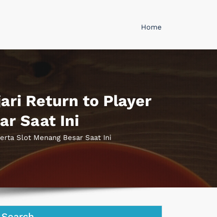
Home
ri Return to Player
r Saat Ini
rta Slot Menang Besar Saat Ini
Search