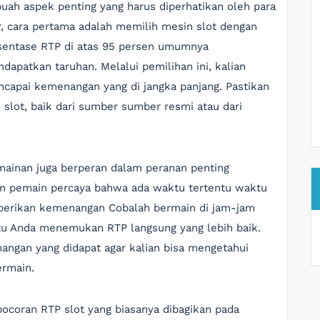
uah aspek penting yang harus diperhatikan oleh para
, cara pertama adalah memilih mesin slot dengan
rsentase RTP di atas 95 persen umumnya
apatkan taruhan. Melalui pemilihan ini, kalian
apai kemenangan yang di jangka panjang. Pastikan
slot, baik dari sumber sumber resmi atau dari
ainan juga berperan dalam peranan penting
n pemain percaya bahwa ada waktu tertentu waktu
mberikan kemenangan Cobalah bermain di jam-jam
tu Anda menemukan RTP langsung yang lebih baik.
ngan yang didapat agar kalian bisa mengetahui
ermain.
bocoran RTP slot yang biasanya dibagikan pada