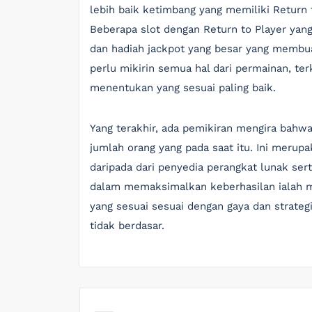
lebih baik ketimbang yang memiliki Return t
Beberapa slot dengan Return to Player ya
dan hadiah jackpot yang besar yang membua
perlu mikirin semua hal dari permainan, terka
menentukan yang sesuai paling baik.
Yang terakhir, ada pemikiran mengira bahw
jumlah orang yang pada saat itu. Ini merupa
daripada dari penyedia perangkat lunak sert
dalam memaksimalkan keberhasilan ialah 
yang sesuai sesuai dengan gaya dan strateg
tidak berdasar.