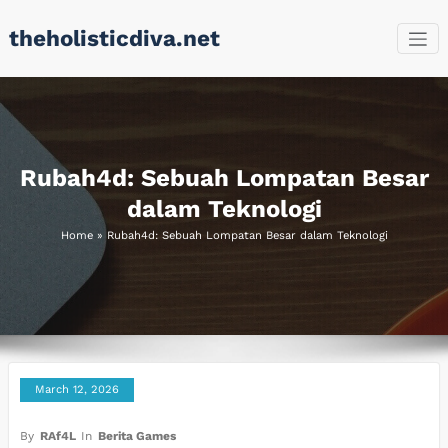
Skip
theholisticdiva.net
to
content
Rubah4d: Sebuah Lompatan Besar
dalam Teknologi
Home
»
Rubah4d: Sebuah Lompatan Besar dalam Teknologi
March 12, 2026
By
RAf4L
In
Berita Games