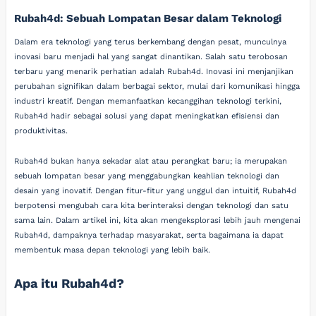
Rubah4d: Sebuah Lompatan Besar dalam Teknologi
Dalam era teknologi yang terus berkembang dengan pesat, munculnya
inovasi baru menjadi hal yang sangat dinantikan. Salah satu terobosan
terbaru yang menarik perhatian adalah Rubah4d. Inovasi ini menjanjikan
perubahan signifikan dalam berbagai sektor, mulai dari komunikasi hingga
industri kreatif. Dengan memanfaatkan kecanggihan teknologi terkini,
Rubah4d hadir sebagai solusi yang dapat meningkatkan efisiensi dan
produktivitas.
Rubah4d bukan hanya sekadar alat atau perangkat baru; ia merupakan
sebuah lompatan besar yang menggabungkan keahlian teknologi dan
desain yang inovatif. Dengan fitur-fitur yang unggul dan intuitif, Rubah4d
berpotensi mengubah cara kita berinteraksi dengan teknologi dan satu
sama lain. Dalam artikel ini, kita akan mengeksplorasi lebih jauh mengenai
Rubah4d, dampaknya terhadap masyarakat, serta bagaimana ia dapat
membentuk masa depan teknologi yang lebih baik.
Apa itu Rubah4d?