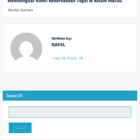
Membongkar Kunci Keberhasilan Togel di Kolam Macau
Berita Games
Written by:
RAf4L
View All Posts
Search
Search