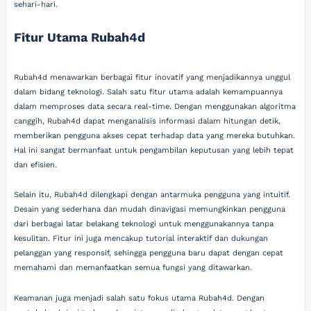
sehari-hari.
Fitur Utama Rubah4d
Rubah4d menawarkan berbagai fitur inovatif yang menjadikannya unggul
dalam bidang teknologi. Salah satu fitur utama adalah kemampuannya
dalam memproses data secara real-time. Dengan menggunakan algoritma
canggih, Rubah4d dapat menganalisis informasi dalam hitungan detik,
memberikan pengguna akses cepat terhadap data yang mereka butuhkan.
Hal ini sangat bermanfaat untuk pengambilan keputusan yang lebih tepat
dan efisien.
Selain itu, Rubah4d dilengkapi dengan antarmuka pengguna yang intuitif.
Desain yang sederhana dan mudah dinavigasi memungkinkan pengguna
dari berbagai latar belakang teknologi untuk menggunakannya tanpa
kesulitan. Fitur ini juga mencakup tutorial interaktif dan dukungan
pelanggan yang responsif, sehingga pengguna baru dapat dengan cepat
memahami dan memanfaatkan semua fungsi yang ditawarkan.
Keamanan juga menjadi salah satu fokus utama Rubah4d. Dengan