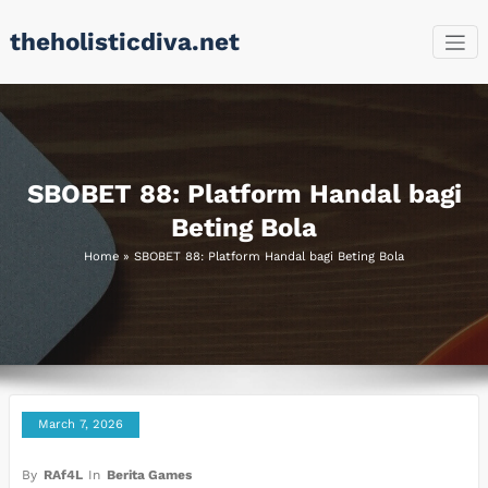
Skip
theholisticdiva.net
to
content
SBOBET 88: Platform Handal bagi
Beting Bola
Home
»
SBOBET 88: Platform Handal bagi Beting Bola
March 7, 2026
By
RAf4L
In
Berita Games