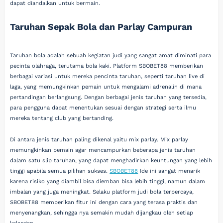
dapat diandalkan untuk bermain.
Taruhan Sepak Bola dan Parlay Campuran
Taruhan bola adalah sebuah kegiatan judi yang sangat amat diminati para
pecinta olahraga, terutama bola kaki. Platform SBOBET88 memberikan
berbagai variasi untuk mereka pencinta taruhan, seperti taruhan live di
laga, yang memungkinkan pemain untuk mengalami adrenalin di mana
pertandingan berlangsung. Dengan berbagai jenis taruhan yang tersedia,
para pengguna dapat menentukan sesuai dengan strategi serta ilmu
mereka tentang club yang bertanding.
Di antara jenis taruhan paling dikenal yaitu mix parlay. Mix parlay
memungkinkan pemain agar mencampurkan beberapa jenis taruhan
dalam satu slip taruhan, yang dapat menghadirkan keuntungan yang lebih
tinggi apabila semua pilihan sukses.
SBOBET88
Ide ini sangat menarik
karena risiko yang diambil bisa diemban bisa lebih tinggi, namun dalam
imbalan yang juga meningkat. Selaku platform judi bola terpercaya,
SBOBET88 memberikan fitur ini dengan cara yang terasa praktis dan
menyenangkan, sehingga nya semakin mudah dijangkau oleh setiap