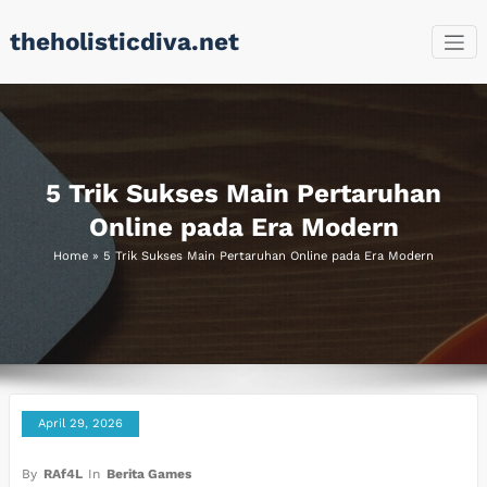
Skip
theholisticdiva.net
to
content
5 Trik Sukses Main Pertaruhan
Online pada Era Modern
Home
»
5 Trik Sukses Main Pertaruhan Online pada Era Modern
April 29, 2026
By
RAf4L
In
Berita Games