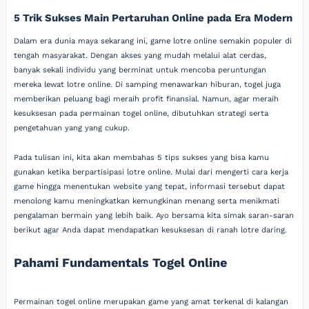
5 Trik Sukses Main Pertaruhan Online pada Era Modern
Dalam era dunia maya sekarang ini, game lotre online semakin populer di
tengah masyarakat. Dengan akses yang mudah melalui alat cerdas,
banyak sekali individu yang berminat untuk mencoba peruntungan
mereka lewat lotre online. Di samping menawarkan hiburan, togel juga
memberikan peluang bagi meraih profit finansial. Namun, agar meraih
kesuksesan pada permainan togel online, dibutuhkan strategi serta
pengetahuan yang yang cukup.
Pada tulisan ini, kita akan membahas 5 tips sukses yang bisa kamu
gunakan ketika berpartisipasi lotre online. Mulai dari mengerti cara kerja
game hingga menentukan website yang tepat, informasi tersebut dapat
menolong kamu meningkatkan kemungkinan menang serta menikmati
pengalaman bermain yang lebih baik. Ayo bersama kita simak saran-saran
berikut agar Anda dapat mendapatkan kesuksesan di ranah lotre daring.
Pahami Fundamentals Togel Online
Permainan togel online merupakan game yang amat terkenal di kalangan