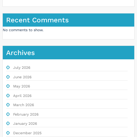
Recent Comments
No comments to show.
Archives
July 2026
June 2026
May 2026
April 2026
March 2026
February 2026
January 2026
December 2025