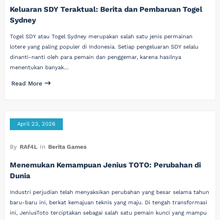
Keluaran SDY Teraktual: Berita dan Pembaruan Togel
Sydney
Togel SDY atau Togel Sydney merupakan salah satu jenis permainan
lotere yang paling populer di Indonesia. Setiap pengeluaran SDY selalu
dinanti-nanti oleh para pemain dan penggemar, karena hasilnya
menentukan banyak…
Read More
April 23, 2026
By
RAf4L
In
Berita Games
Menemukan Kemampuan Jenius TOTO: Perubahan di
Dunia
Industri perjudian telah menyaksikan perubahan yang besar selama tahun
baru-baru ini, berkat kemajuan teknis yang maju. Di tengah transformasi
ini, JeniusToto terciptakan sebagai salah satu pemain kunci yang mampu