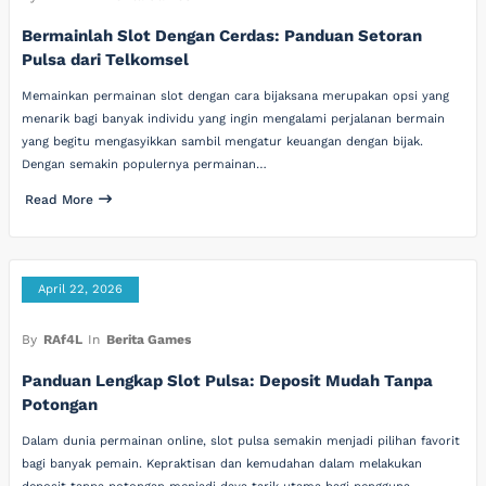
Bermainlah Slot Dengan Cerdas: Panduan Setoran
Pulsa dari Telkomsel
Memainkan permainan slot dengan cara bijaksana merupakan opsi yang
menarik bagi banyak individu yang ingin mengalami perjalanan bermain
yang begitu mengasyikkan sambil mengatur keuangan dengan bijak.
Dengan semakin populernya permainan…
Read More
April 22, 2026
By
RAf4L
In
Berita Games
Panduan Lengkap Slot Pulsa: Deposit Mudah Tanpa
Potongan
Dalam dunia permainan online, slot pulsa semakin menjadi pilihan favorit
bagi banyak pemain. Kepraktisan dan kemudahan dalam melakukan