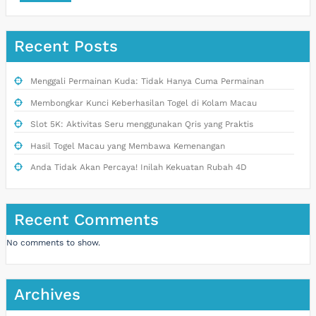
Recent Posts
Menggali Permainan Kuda: Tidak Hanya Cuma Permainan
Membongkar Kunci Keberhasilan Togel di Kolam Macau
Slot 5K: Aktivitas Seru menggunakan Qris yang Praktis
Hasil Togel Macau yang Membawa Kemenangan
Anda Tidak Akan Percaya! Inilah Kekuatan Rubah 4D
Recent Comments
No comments to show.
Archives