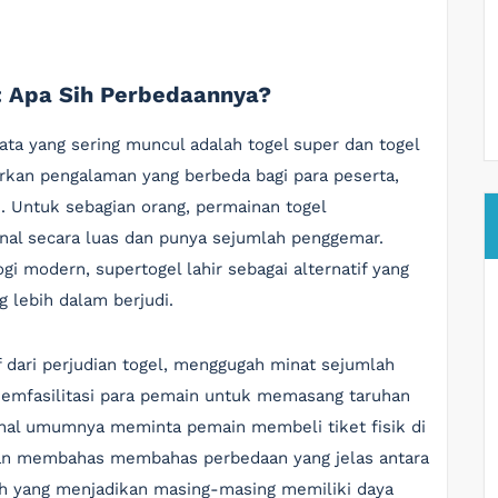
l: Apa Sih Perbedaannya?
ata yang sering muncul adalah togel super dan togel
kan pengalaman yang berbeda bagi para peserta,
i. Untuk sebagian orang, permainan togel
enal secara luas dan punya sejumlah penggemar.
 modern, supertogel lahir sebagai alternatif yang
lebih dalam berjudi.
if dari perjudian togel, menggugah minat sejumlah
emfasilitasi para pemain untuk memasang taruhan
sional umumnya meminta pemain membeli tiket fisik di
 akan membahas membahas perbedaan yang jelas antara
 sih yang menjadikan masing-masing memiliki daya