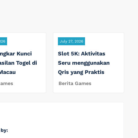
026
July 27, 2026
gkar Kunci
Slot 5K: Aktivitas
silan Togel di
Seru menggunakan
Macau
Qris yang Praktis
Games
Berita Games
 by: