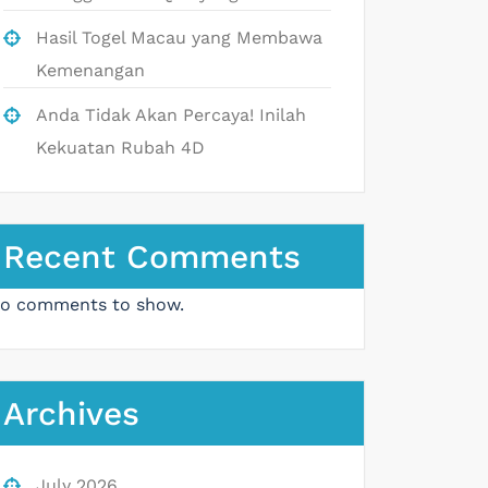
Hasil Togel Macau yang Membawa
Kemenangan
Anda Tidak Akan Percaya! Inilah
Kekuatan Rubah 4D
Recent Comments
o comments to show.
Archives
July 2026