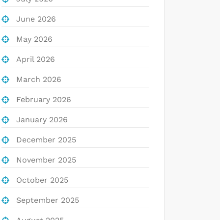
June 2026
May 2026
April 2026
March 2026
February 2026
January 2026
December 2025
November 2025
October 2025
September 2025