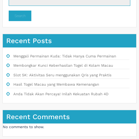
Search
Recent Posts
Menggali Permainan Kuda: Tidak Hanya Cuma Permainan
Membongkar Kunci Keberhasilan Togel di Kolam Macau
Slot 5K: Aktivitas Seru menggunakan Qris yang Praktis
Hasil Togel Macau yang Membawa Kemenangan
Anda Tidak Akan Percaya! Inilah Kekuatan Rubah 4D
Recent Comments
No comments to show.