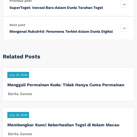
Previous post
SuperTogel: Inovasi Baru dalam Dunia Taruhan Togel
Next post
Mengenal Rubah4d: Fenomena Terkini dalam Dunia Digital
Related Posts
July 30, 2026
Menggali Permainan Kuda: Tidak Hanya Cuma Permainan
Berita Games
July 28, 2026
Membongkar Kunci Keberhasilan Togel di Kolam Macau
Berita Games