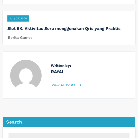
July 27, 2026
Slot 5K: Aktivitas Seru menggunakan Qris yang Praktis
Berita Games
Written by:
RAf4L
View All Posts
Search