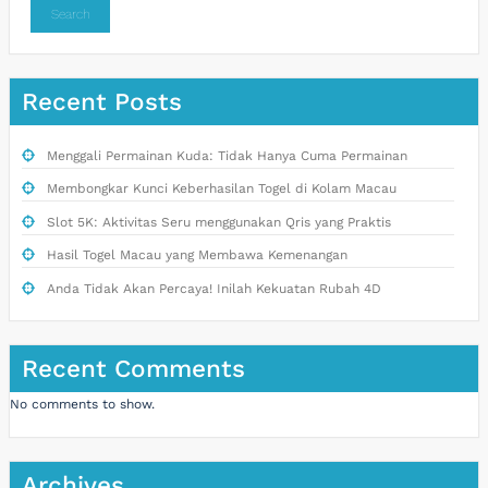
Search
Recent Posts
Menggali Permainan Kuda: Tidak Hanya Cuma Permainan
Membongkar Kunci Keberhasilan Togel di Kolam Macau
Slot 5K: Aktivitas Seru menggunakan Qris yang Praktis
Hasil Togel Macau yang Membawa Kemenangan
Anda Tidak Akan Percaya! Inilah Kekuatan Rubah 4D
Recent Comments
No comments to show.
Archives