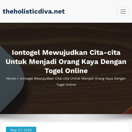
Skip
theholisticdiva.net
to
content
Iontogel Mewujudkan Cita-cita
Untuk Menjadi Orang Kaya Dengan
Togel Online
Home
»
Iontogel Mewujudkan Cita-cita Untuk Menjadi Orang Kaya Dengan
Togel Online
May 27, 2026