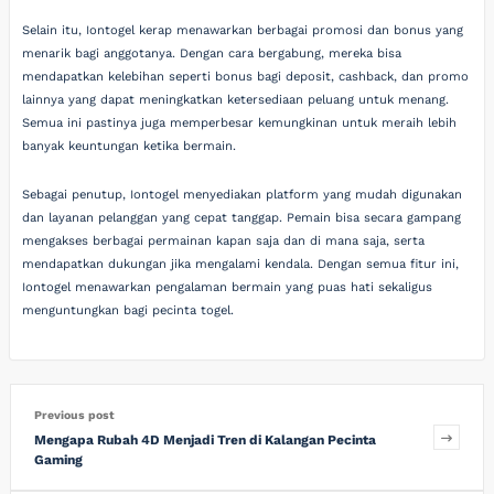
Selain itu, Iontogel kerap menawarkan berbagai promosi dan bonus yang
menarik bagi anggotanya. Dengan cara bergabung, mereka bisa
mendapatkan kelebihan seperti bonus bagi deposit, cashback, dan promo
lainnya yang dapat meningkatkan ketersediaan peluang untuk menang.
Semua ini pastinya juga memperbesar kemungkinan untuk meraih lebih
banyak keuntungan ketika bermain.
Sebagai penutup, Iontogel menyediakan platform yang mudah digunakan
dan layanan pelanggan yang cepat tanggap. Pemain bisa secara gampang
mengakses berbagai permainan kapan saja dan di mana saja, serta
mendapatkan dukungan jika mengalami kendala. Dengan semua fitur ini,
Iontogel menawarkan pengalaman bermain yang puas hati sekaligus
menguntungkan bagi pecinta togel.
Previous post
Mengapa Rubah 4D Menjadi Tren di Kalangan Pecinta
Gaming