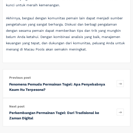
kunci untuk meraih kemenangan.
Akhirnya, bergaul dengan komunitas pemain lain dapat menjadi sumber
pengetahuan yang sangat berharga. Diskusi dan berbagi pengalaman
dengan sesama pemain dapat memberikan tips dan trik yang mungkin
belum Anda ketahui. Dengan kombinasi analisis yang baik, manajemen
keuangan yang tepat, dan dukungan dari komunitas, peluang Anda untuk
menang di Macau Pools akan semakin meningkat.
Previous post
Fenomena Pemuda Permainan Togel: Apa Penyebabnya
Kaum Itu Terpesona?
Next post
Perkembangan Permainan Togel: Dari Tradisional ke
Zaman Digital