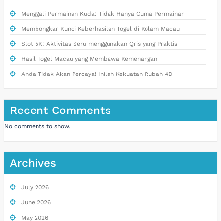
Menggali Permainan Kuda: Tidak Hanya Cuma Permainan
Membongkar Kunci Keberhasilan Togel di Kolam Macau
Slot 5K: Aktivitas Seru menggunakan Qris yang Praktis
Hasil Togel Macau yang Membawa Kemenangan
Anda Tidak Akan Percaya! Inilah Kekuatan Rubah 4D
Recent Comments
No comments to show.
Archives
July 2026
June 2026
May 2026