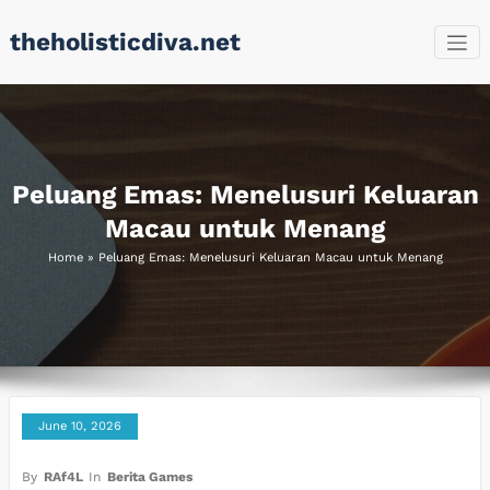
Skip
theholisticdiva.net
to
content
Peluang Emas: Menelusuri Keluaran
Macau untuk Menang
Home
»
Peluang Emas: Menelusuri Keluaran Macau untuk Menang
June 10, 2026
By
RAf4L
In
Berita Games