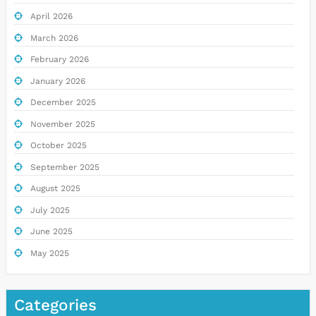
April 2026
March 2026
February 2026
January 2026
December 2025
November 2025
October 2025
September 2025
August 2025
July 2025
June 2025
May 2025
Categories