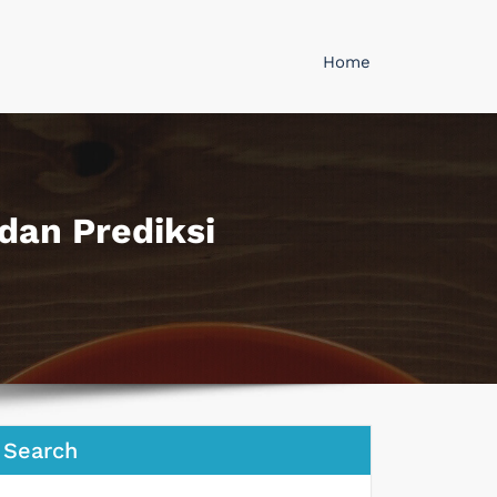
Home
dan Prediksi
Search