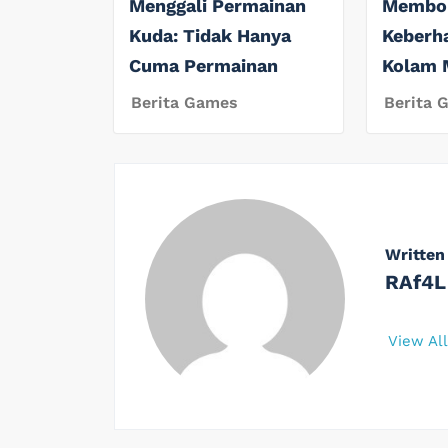
Menggali Permainan
Membon
Kuda: Tidak Hanya
Keberha
Cuma Permainan
Kolam 
Berita Games
Berita 
Written
RAf4L
View Al