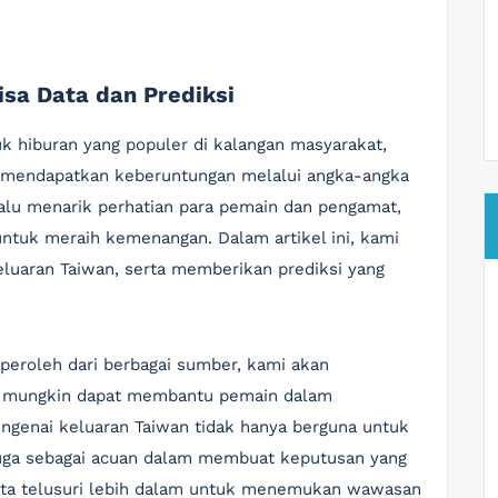
isa Data dan Prediksi
uk hiburan yang populer di kalangan masyarakat,
k mendapatkan keberuntungan melalui angka-angka
lalu menarik perhatian para pemain dan pengamat,
untuk meraih kemenangan. Dalam artikel ini, kami
geluaran Taiwan, serta memberikan prediksi yang
peroleh dari berbagai sumber, kami akan
ng mungkin dapat membantu pemain dalam
ngenai keluaran Taiwan tidak hanya berguna untuk
juga sebagai acuan dalam membuat keputusan yang
kita telusuri lebih dalam untuk menemukan wawasan