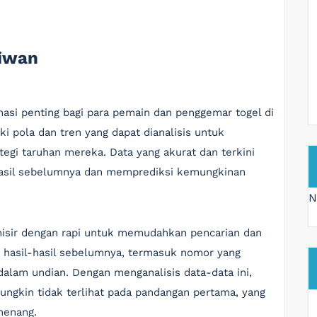
aiwan
asi penting bagi para pemain dan penggemar togel di
ki pola dan tren yang dapat dianalisis untuk
i taruhan mereka. Data yang akurat dan terkini
hasil sebelumnya dan memprediksi kemungkinan
N
anisir dengan rapi untuk memudahkan pencarian dan
p hasil-hasil sebelumnya, termasuk nomor yang
t dalam undian. Dengan menganalisis data-data ini,
ungkin tidak terlihat pada pandangan pertama, yang
menang.