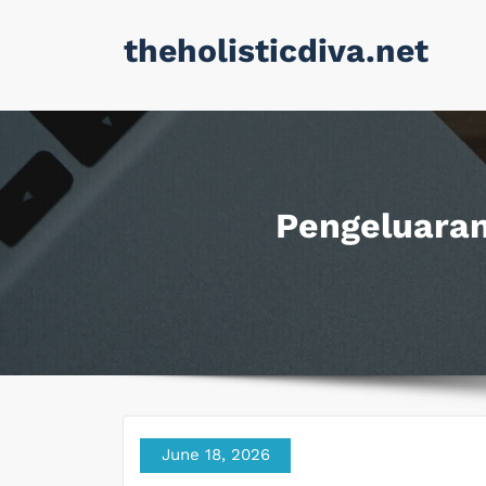
Skip
theholisticdiva.net
to
content
Pengeluaran
June 18, 2026