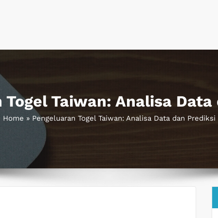
 Togel Taiwan: Analisa Data 
Home
»
Pengeluaran Togel Taiwan: Analisa Data dan Prediksi