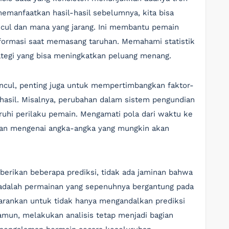
memanfaatkan hasil-hasil sebelumnya, kita bisa
cul dan mana yang jarang. Ini membantu pemain
formasi saat memasang taruhan. Memahami statistik
ategi yang bisa meningkatkan peluang menang.
ncul, penting juga untuk mempertimbangkan faktor-
hasil. Misalnya, perubahan dalam sistem pengundian
uhi perilaku pemain. Mengamati pola dari waktu ke
n mengenai angka-angka yang mungkin akan
berikan beberapa prediksi, tidak ada jaminan bahwa
adalah permainan yang sepenuhnya bergantung pada
sarankan untuk tidak hanya mengandalkan prediksi
amun, melakukan analisis tetap menjadi bagian