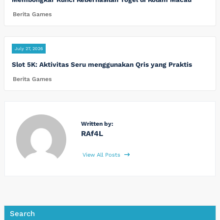
Berita Games
July 27, 2026
Slot 5K: Aktivitas Seru menggunakan Qris yang Praktis
Berita Games
Written by:
RAf4L
View All Posts
Search