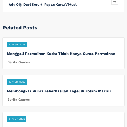
Adu QQ: Duel Seru di Papan Kartu Virtual
Related Posts
July 30, 2026
Menggali Permainan Kuda: Tidak Hanya Cuma Permainan
Berita Games
July 28, 2026
Membongkar Kunci Keberhasilan Togel di Kolam Macau
Berita Games
July 27, 2026