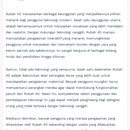
Rubah 4D menawarkan berbagai keunggulan yang menjadikannya pilihan
menarik bagi pengguna teknologi modern. Salah satu keunggulan utama
adalah kemampuannya untuk menyajikan visualisasi yang lebih mendalam
dan realistis. Dengan dukungan teknologi canggih, Rubah 4D mampu
menciptakan pengalaman interaktif yang menarik, memungkinkan
pengguna untuk merasakan dan memahami konten dengan cara yang
belum pernah ada sebelumnya. Ini sangat berguna di berbagai bidang,
mulai dari pendidikan hingga hiburan.
Namun, tidak ada teknologi yang sempurna. Salah satu kelemahan Rubah
4D adalah kebutuhan akan perangkat keras yang lebih kuat untuk
mendapatkan pengalaman maksimal. Banyak pengguna mungkin harus
memperbarui perangkat mereka agar dapat mendukung fungsionalitas
penuh dari Rubah 4D. Selain itu, kompleksitas dalam penggunaan dan
pembelajaran teknologi ini juga dapat menjadi penghalang bagi sebagian
orang yang tidak terbiasa dengan teknologi canggih.
Meskipun demikian, banyak pengguna yang merasa pengalaman yang
ditawarkan oleh Rubah 4D sebanding dengan usaha yang dikeluarkan.