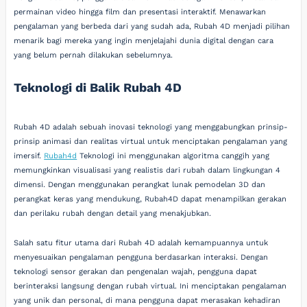
permainan video hingga film dan presentasi interaktif. Menawarkan
pengalaman yang berbeda dari yang sudah ada, Rubah 4D menjadi pilihan
menarik bagi mereka yang ingin menjelajahi dunia digital dengan cara
yang belum pernah dilakukan sebelumnya.
Teknologi di Balik Rubah 4D
Rubah 4D adalah sebuah inovasi teknologi yang menggabungkan prinsip-
prinsip animasi dan realitas virtual untuk menciptakan pengalaman yang
imersif.
Rubah4d
Teknologi ini menggunakan algoritma canggih yang
memungkinkan visualisasi yang realistis dari rubah dalam lingkungan 4
dimensi. Dengan menggunakan perangkat lunak pemodelan 3D dan
perangkat keras yang mendukung, Rubah4D dapat menampilkan gerakan
dan perilaku rubah dengan detail yang menakjubkan.
Salah satu fitur utama dari Rubah 4D adalah kemampuannya untuk
menyesuaikan pengalaman pengguna berdasarkan interaksi. Dengan
teknologi sensor gerakan dan pengenalan wajah, pengguna dapat
berinteraksi langsung dengan rubah virtual. Ini menciptakan pengalaman
yang unik dan personal, di mana pengguna dapat merasakan kehadiran