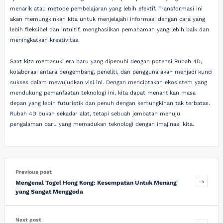
menarik atau metode pembelajaran yang lebih efektif. Transformasi ini
akan memungkinkan kita untuk menjelajahi informasi dengan cara yang
lebih fleksibel dan intuitif, menghasilkan pemahaman yang lebih baik dan
meningkatkan kreativitas.
Saat kita memasuki era baru yang dipenuhi dengan potensi Rubah 4D,
kolaborasi antara pengembang, peneliti, dan pengguna akan menjadi kunci
sukses dalam mewujudkan visi ini. Dengan menciptakan ekosistem yang
mendukung pemanfaatan teknologi ini, kita dapat menantikan masa
depan yang lebih futuristik dan penuh dengan kemungkinan tak terbatas.
Rubah 4D bukan sekadar alat, tetapi sebuah jembatan menuju
pengalaman baru yang memadukan teknologi dengan imajinasi kita.
Previous post
Mengenal Togel Hong Kong: Kesempatan Untuk Menang
yang Sangat Menggoda
Next post