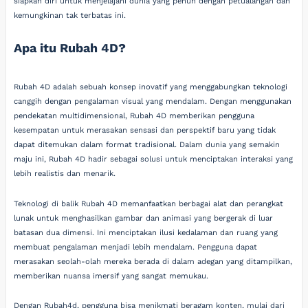
siapkan diri untuk menjelajahi dunia yang penuh dengan petualangan dan
kemungkinan tak terbatas ini.
Apa itu Rubah 4D?
Rubah 4D adalah sebuah konsep inovatif yang menggabungkan teknologi
canggih dengan pengalaman visual yang mendalam. Dengan menggunakan
pendekatan multidimensional, Rubah 4D memberikan pengguna
kesempatan untuk merasakan sensasi dan perspektif baru yang tidak
dapat ditemukan dalam format tradisional. Dalam dunia yang semakin
maju ini, Rubah 4D hadir sebagai solusi untuk menciptakan interaksi yang
lebih realistis dan menarik.
Teknologi di balik Rubah 4D memanfaatkan berbagai alat dan perangkat
lunak untuk menghasilkan gambar dan animasi yang bergerak di luar
batasan dua dimensi. Ini menciptakan ilusi kedalaman dan ruang yang
membuat pengalaman menjadi lebih mendalam. Pengguna dapat
merasakan seolah-olah mereka berada di dalam adegan yang ditampilkan,
memberikan nuansa imersif yang sangat memukau.
Dengan Rubah4d, pengguna bisa menikmati beragam konten, mulai dari