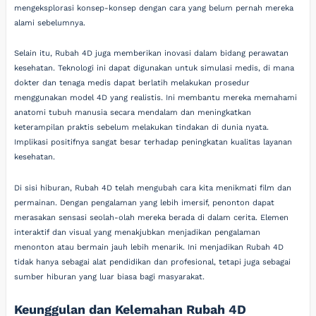
mengeksplorasi konsep-konsep dengan cara yang belum pernah mereka
alami sebelumnya.
Selain itu, Rubah 4D juga memberikan inovasi dalam bidang perawatan
kesehatan. Teknologi ini dapat digunakan untuk simulasi medis, di mana
dokter dan tenaga medis dapat berlatih melakukan prosedur
menggunakan model 4D yang realistis. Ini membantu mereka memahami
anatomi tubuh manusia secara mendalam dan meningkatkan
keterampilan praktis sebelum melakukan tindakan di dunia nyata.
Implikasi positifnya sangat besar terhadap peningkatan kualitas layanan
kesehatan.
Di sisi hiburan, Rubah 4D telah mengubah cara kita menikmati film dan
permainan. Dengan pengalaman yang lebih imersif, penonton dapat
merasakan sensasi seolah-olah mereka berada di dalam cerita. Elemen
interaktif dan visual yang menakjubkan menjadikan pengalaman
menonton atau bermain jauh lebih menarik. Ini menjadikan Rubah 4D
tidak hanya sebagai alat pendidikan dan profesional, tetapi juga sebagai
sumber hiburan yang luar biasa bagi masyarakat.
Keunggulan dan Kelemahan Rubah 4D