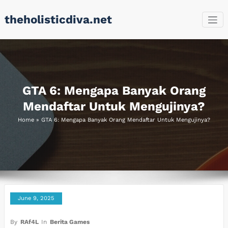
Skip
theholisticdiva.net
to
content
GTA 6: Mengapa Banyak Orang
Mendaftar Untuk Mengujinya?
Home
»
GTA 6: Mengapa Banyak Orang Mendaftar Untuk Mengujinya?
June 9, 2025
By
RAf4L
In
Berita Games