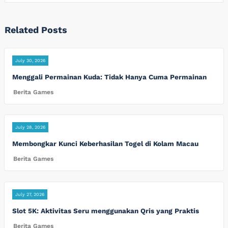
Related Posts
July 30, 2026
Menggali Permainan Kuda: Tidak Hanya Cuma Permainan
Berita Games
July 28, 2026
Membongkar Kunci Keberhasilan Togel di Kolam Macau
Berita Games
July 27, 2026
Slot 5K: Aktivitas Seru menggunakan Qris yang Praktis
Berita Games