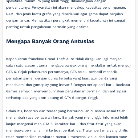
spesifikasi minimum yang lebih tinggi dibandingkan dengan
pendahulunya. Persyaratan ini akan mencakup kapasitas penyimpanan,
RAM, dan jenis kartu grafis yang diperlukan agar game dapat berjalan
dengan lancar. Memastikan perangkat memenuhi kebutuhan ini sangat
penting untuk pengalaman bermain yang optimal.
Mengapa Banyak Orang Antusias
Kepopuleran franchise Grand Theft Auto tidak diragukan lagi menjadi
salah satu alasan utama mengapa banyak orang mendaftar untuk menguji
GTA 6. Sejak peluncuran pertamanya, GTA selalu berhasil menarik
perhatian gamer dengan dunia terbuka yang luas, alur cerita yang
mendalam, dan gameplay yang inovatif. Dengan setiap seri baru, Rockstar
Games semakin menyempurnakan pengalaman bermain, dan antisipasi
terhadap apa yang akan datang di GTA 6 sangat tinggi.
Selain itu, bocoran dan teaser yang bermunculan di media sosial telah
menambah rasa penasaran fans. Banyak yang menunggu informasi lebih
lanjut mengenai map GTA 6, karakter baru, dan fitur-fitur yang akan
membawa permainan ini ke level berikutnya. Trailer pertama yang dirilis
telah memberikan gambaran menarik mengenai visual dan konsep yang