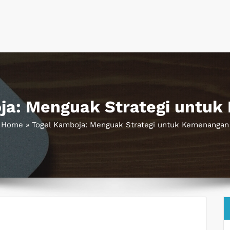
ja: Menguak Strategi untu
Home
»
Togel Kamboja: Menguak Strategi untuk Kemenangan