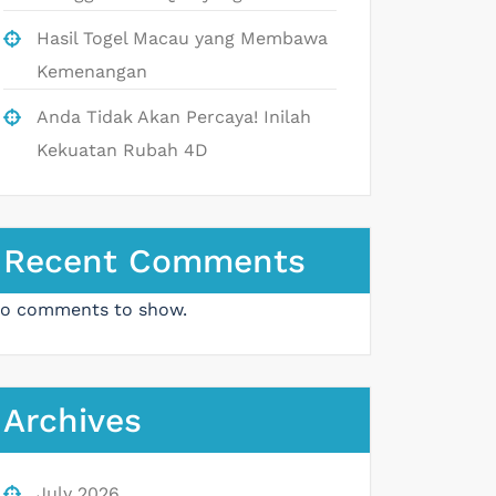
Hasil Togel Macau yang Membawa
Kemenangan
Anda Tidak Akan Percaya! Inilah
Kekuatan Rubah 4D
Recent Comments
o comments to show.
Archives
July 2026