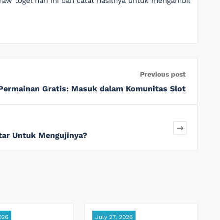
draw togel hari ini dan catat hasilnya untuk mengambil
Previous post
Permainan Gratis: Masuk dalam Komunitas Slot
tar Untuk Mengujinya?
026
July 27, 2026