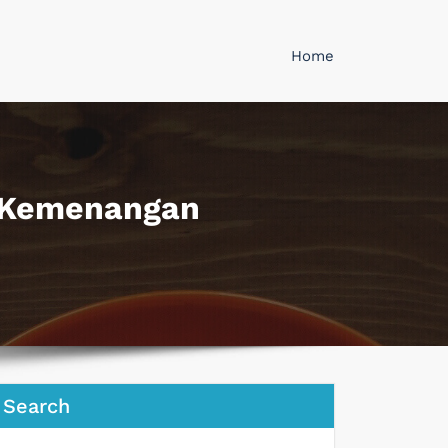
Home
k Kemenangan
Search