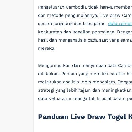
Pengeluaran Cambodia tidak hanya memberik
dan metode pengundiannya. Live draw Camb
secara langsung dan transparan.
data cambo
keakuratan dan keadilan permainan. Dengan
hasil dan menganalisis pada saat yang sam
mereka.
Mengumpulkan dan menyimpan data Cambodia
dilakukan. Pemain yang memiliki catatan h
melakukan analisis lebih mendalam. Dengan
strategi yang lebih tajam dan meningkatka
data keluaran ini sangatlah krusial dalam 
Panduan Live Draw Togel 