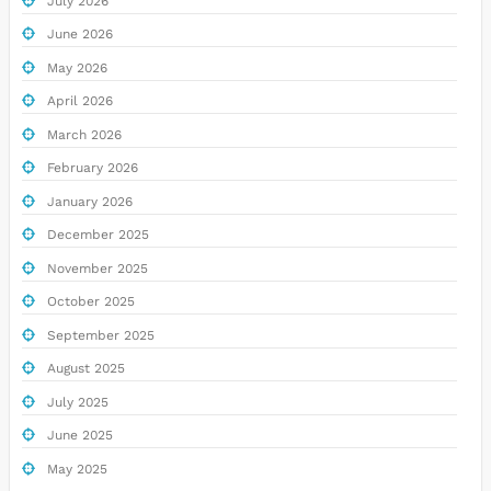
July 2026
June 2026
May 2026
April 2026
March 2026
February 2026
January 2026
December 2025
November 2025
October 2025
September 2025
August 2025
July 2025
June 2025
May 2025