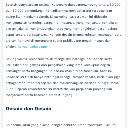
Setelah penyelesaian selesai, Koloseum dapat menampung antara 50.000
dan 80.000 pengunjung, menjadikannya menjadi arena terbesar dan
paling ikonik dalam sejarah. Di samping itu, struktur ini didesain
menggunakan teknologi canggih di masanya, yang mencakup pemakaian
sistem jalan di menghubungkan area yang memungkinkan perpindahan
cepat antara berbagai area. Konsep desain mencerminkan kecakapan para
arsitek Romawi di merancang ruang publik yang megah megah dan
efisien.
Roman Colosseum
Seiring waktu, Koloseum telah mengalami berbagai perubahan serta
kerusakan dari gempa dan pengabaian yang lama. Meskipun begitu,
semangat serta keagungan Koloseum masih dipertahankan. Saat ini,
Kawasan ini tidak hanya berfungsi sebagai tempat wisata, melainkan juga
sebagai monumen bersejarah dan melambangkan warisan budaya Roma
kuno. Sejarah amphiteater ini merefleksikan perjalanan panjang dan
masyarakat serta kesenian arsitektur yang.
Desain dan Desain
Koloseum, atau yang dikenal dengan sebutan Amphitheatrum Flavium,