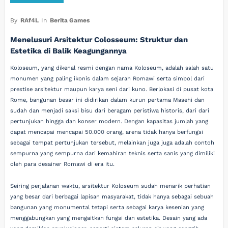
By
RAf4L
In
Berita Games
Menelusuri Arsitektur Colosseum: Struktur dan
Estetika di Balik Keagungannya
Koloseum, yang dikenal resmi dengan nama Koloseum, adalah salah satu
monumen yang paling ikonis dalam sejarah Romawi serta simbol dari
prestise arsitektur maupun karya seni dari kuno. Berlokasi di pusat kota
Rome, bangunan besar ini didirikan dalam kurun pertama Masehi dan
sudah dan menjadi saksi bisu dari beragam peristiwa historis, dari dari
pertunjukan hingga dan konser modern. Dengan kapasitas jumlah yang
dapat mencapai mencapai 50.000 orang, arena tidak hanya berfungsi
sebagai tempat pertunjukan tersebut, melainkan juga juga adalah contoh
sempurna yang sempurna dari kemahiran teknis serta sanis yang dimiliki
oleh para desainer Romawi di era itu.
Seiring perjalanan waktu, arsitektur Koloseum sudah menarik perhatian
yang besar dari berbagai lapisan masyarakat, tidak hanya sebagai sebuah
bangunan yang monumental tetapi serta sebagai karya kesenian yang
menggabungkan yang mengaitkan fungsi dan estetika. Desain yang ada