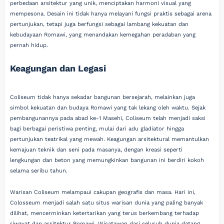
perbedaan arsitektur yang unik, menciptakan harmoni visual yang
mempesona. Desain ini tidak hanya melayani fungsi praktis sebagai arena
pertunjukan, tetapi juga berfungsi sebagai lambang kekuatan dan
kebudayaan Romawi, yang menandakan kemegahan peradaban yang
pernah hidup.
Keagungan dan Legasi
Coliseum tidak hanya sekadar bangunan bersejarah, melainkan juga
simbol kekuatan dan budaya Romawi yang tak lekang oleh waktu. Sejak
pembangunannya pada abad ke-1 Masehi, Coliseum telah menjadi saksi
bagi berbagai peristiwa penting, mulai dari adu gladiator hingga
pertunjukan teatrikal yang mewah. Keagungan arsitektural memantulkan
kemajuan teknik dan seni pada masanya, dengan kreasi seperti
lengkungan dan beton yang memungkinkan bangunan ini berdiri kokoh
selama seribu tahun.
Warisan Coliseum melampaui cakupan geografis dan masa. Hari ini,
Colosseum menjadi salah satu situs warisan dunia yang paling banyak
dilihat, mencerminkan ketertarikan yang terus berkembang terhadap
riwayat dan arsitektur Romawi. Wisatawan dari seluruh dunia datang