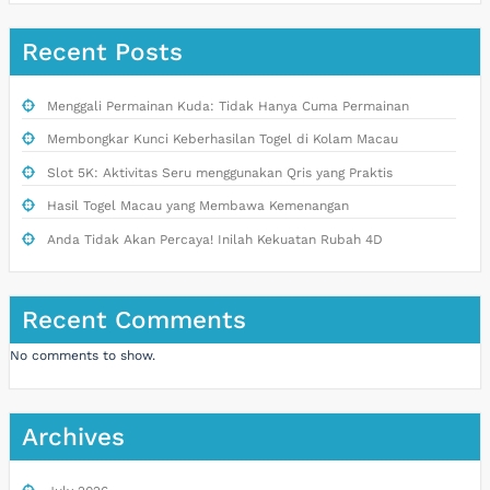
Recent Posts
Menggali Permainan Kuda: Tidak Hanya Cuma Permainan
Membongkar Kunci Keberhasilan Togel di Kolam Macau
Slot 5K: Aktivitas Seru menggunakan Qris yang Praktis
Hasil Togel Macau yang Membawa Kemenangan
Anda Tidak Akan Percaya! Inilah Kekuatan Rubah 4D
Recent Comments
No comments to show.
Archives