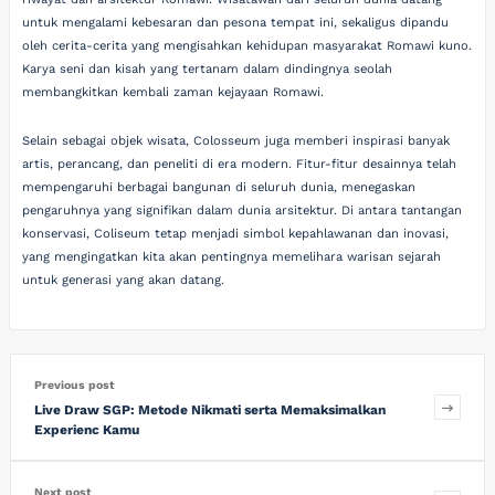
untuk mengalami kebesaran dan pesona tempat ini, sekaligus dipandu
oleh cerita-cerita yang mengisahkan kehidupan masyarakat Romawi kuno.
Karya seni dan kisah yang tertanam dalam dindingnya seolah
membangkitkan kembali zaman kejayaan Romawi.
Selain sebagai objek wisata, Colosseum juga memberi inspirasi banyak
artis, perancang, dan peneliti di era modern. Fitur-fitur desainnya telah
mempengaruhi berbagai bangunan di seluruh dunia, menegaskan
pengaruhnya yang signifikan dalam dunia arsitektur. Di antara tantangan
konservasi, Coliseum tetap menjadi simbol kepahlawanan dan inovasi,
yang mengingatkan kita akan pentingnya memelihara warisan sejarah
untuk generasi yang akan datang.
Previous post
Live Draw SGP: Metode Nikmati serta Memaksimalkan
Experienc Kamu
Next post