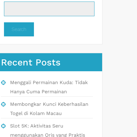
Search
Recent Posts
Menggali Permainan Kuda: Tidak
Hanya Cuma Permainan
Membongkar Kunci Keberhasilan
Togel di Kolam Macau
Slot 5K: Aktivitas Seru
menggunakan Qris yang Praktis