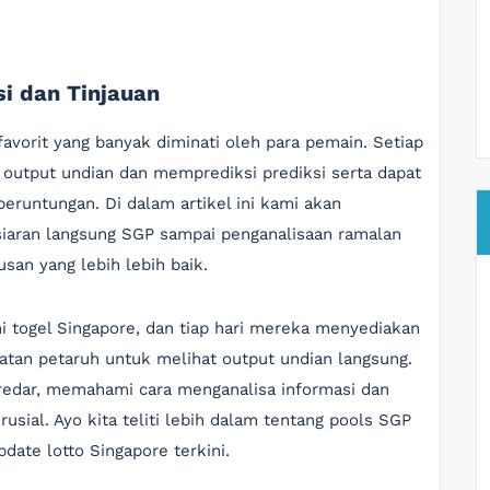
si dan Tinjauan
 favorit yang banyak diminati oleh para pemain. Setiap
 output undian dan memprediksi prediksi serta dapat
runtungan. Di dalam artikel ini kami akan
 siaran langsung SGP sampai penganalisaan ramalan
n yang lebih lebih baik.
i togel Singapore, dan tiap hari mereka menyediakan
tan petaruh untuk melihat output undian langsung.
redar, memahami cara menganalisa informasi dan
usial. Ayo kita teliti lebih dalam tentang pools SGP
date lotto Singapore terkini.