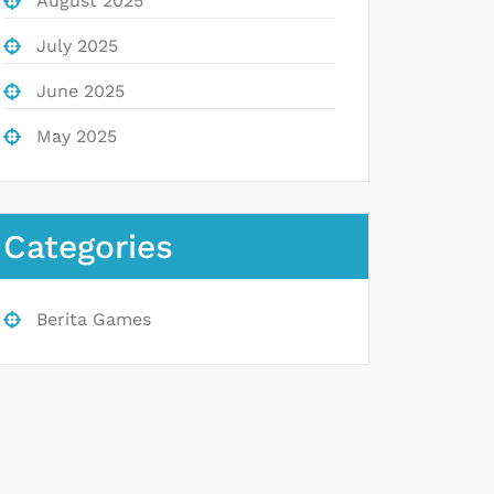
August 2025
July 2025
June 2025
May 2025
Categories
Berita Games