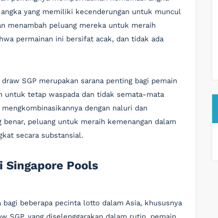
angka yang memiliki kecenderungan untuk muncul
 dan menambah peluang mereka untuk meraih
wa permainan ini bersifat acak, dan tidak ada
sil draw SGP merupakan sarana penting bagi pemain
an untuk tetap waspada dan tidak semata-mata
ga mengkombinasikannya dengan naluri dan
g benar, peluang untuk meraih kemenangan dalam
gkat secara substansial.
i Singapore Pools
 bagi beberapa pecinta lotto dalam Asia, khususnya
aw SGP, yang diselenggarakan dalam rutin, pemain